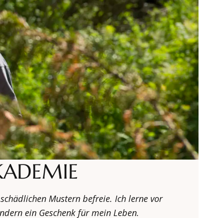
AKADEMIE
 schädlichen Mustern befreie. Ich lerne vor
sondern ein Geschenk für mein Leben.