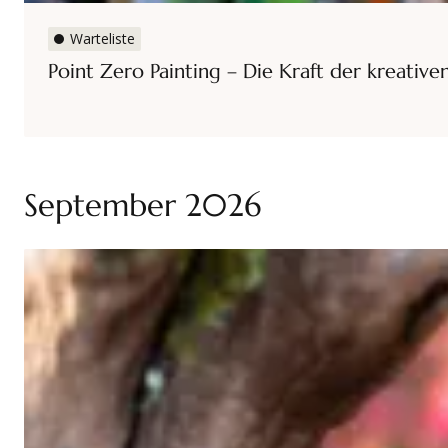
Warteliste
Point Zero Painting – Die Kraft der kreative
September 2026
Datum
Referenten (m/w/d)
Ort
Kursnummer
Kategorien
Shiatsu – Berührung, die bewegt