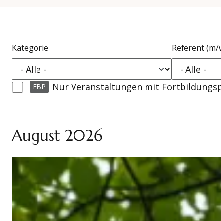
Kategorie
Referent (m/
Nur Veranstaltungen mit Fortbildungs
FBP
August 2026
Datum
Referenten (m/w/d)
Ort
Kursnummer
Kategorien
Stimmiger Körper – verkörperte Stimme