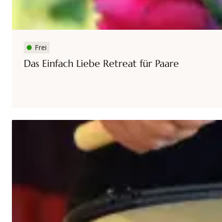
Frei
Das Einfach Liebe Retreat für Paare
Datum
Referenten (m/w/d)
Ort
Kursnummer
Kategorien
When The Drummers Were Women