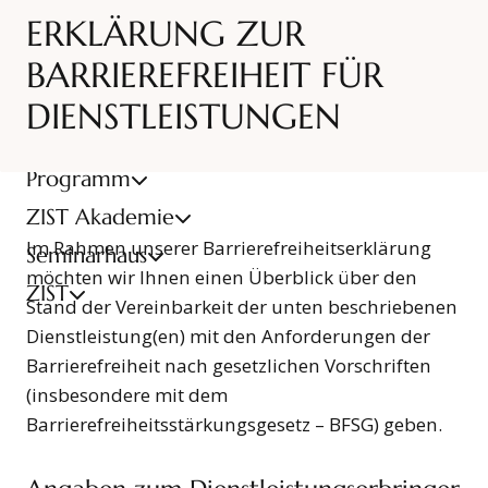
ERKLÄRUNG ZUR
BLOG
BARRIEREFREIHEIT FÜR
Suchen
NEWSLETTER
DIENSTLEISTUNGEN
KONTAKT
Programm
ZIST Akademie
Im Rahmen unserer Barrierefreiheitserklärung
Seminarhaus
möchten wir Ihnen einen Überblick über den
ZIST
Stand der Vereinbarkeit der unten beschriebenen
Dienstleistung(en) mit den Anforderungen der
Barrierefreiheit nach gesetzlichen Vorschriften
(insbesondere mit dem
Barrierefreiheitsstärkungsgesetz – BFSG) geben.