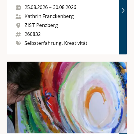
25.08.2026
–
30.08.2026
Kathrin Franckenberg
ZIST Penzberg
260832
Selbsterfahrung, Kreativität
Datum
Referenten (m/w/d)
Ort
Kursnummer
Kategorien
Point Zero Painting – Die Kraft der kreativen Freiheit 