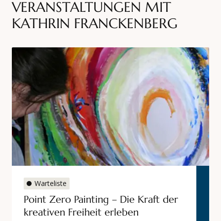
VERANSTALTUNGEN MIT
KATHRIN FRANCKENBERG
Datum
Referenten (m/w/d)
Ort
Kursnummer
Kategorien
Point Zero Painting – Die Kraft der kreativen Freiheit 
Warteliste
Point Zero Painting – Die Kraft der
kreativen Freiheit erleben