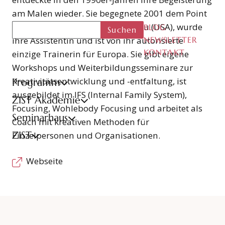
am Malen wieder. Sie begegnete 2001 dem Point
Zero Painting und Michele Cassou (USA), wurde
BLOG
Suchen
ihre Assistentin und ist von ihr autorisierte
NEWSLETTER
KONTAKT
einzige Trainerin für Europa. Sie gibt eigene
Workshops und Weiterbildungsseminare zur
Kreativitätsentwicklung und -entfaltung, ist
Programm
ausgebildet im IFS (Internal Family System),
ZIST Akademie
Focusing, Wohlebody Focusing und arbeitet als
Seminarhaus
Coach mit kreativen Methoden für
ZIST
Einzelpersonen und Organisationen.
Webseite