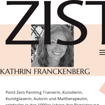
Suchbegiff
ZUM HAUPTINHALT DER SEITE SPRINGEN
Zur Startseite navigieren
KATHRIN FRANCKENBERG
Point Zero Painting Trainerin, Künstlerin,
Kunstglaserin, Autorin und Maltherapeutin,
entdeckte in den 1990er-Jahren ihre Begeisterung