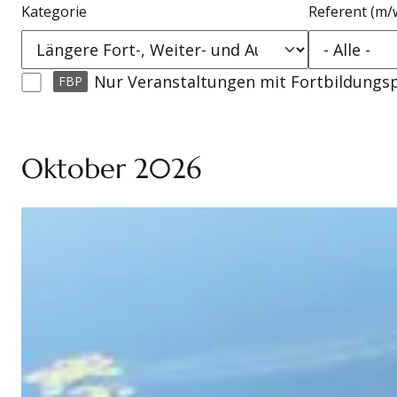
Kategorie
Referent (m/
Nur Veranstaltungen mit Fortbildungs
FBP
Oktober 2026
Datum
Referenten (m/w/d)
Ort
Kursnummer
Fortbildungspunkte
Kategorien
Einführung in die Yoga-Basierte-Traumatherapie