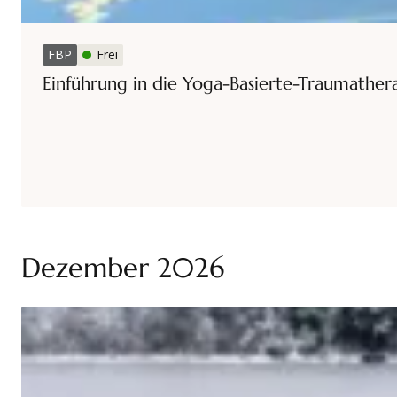
FBP
Frei
Einführung in die Yoga-Basierte-Traumather
Dezember 2026
Datum
Referenten (m/w/d)
Ort
Kursnummer
Fortbildungspunkte
Kategorien
Einführung in die Traumatherapie Somatic Exper