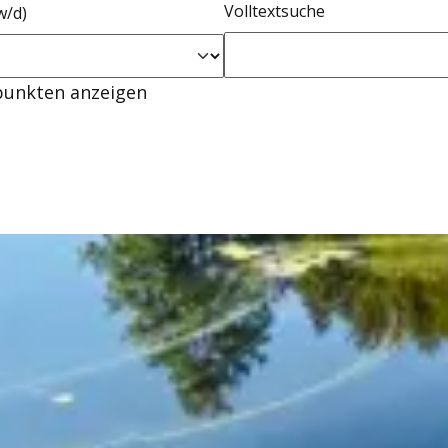
Volltextsuche
w/d)
punkten anzeigen
*