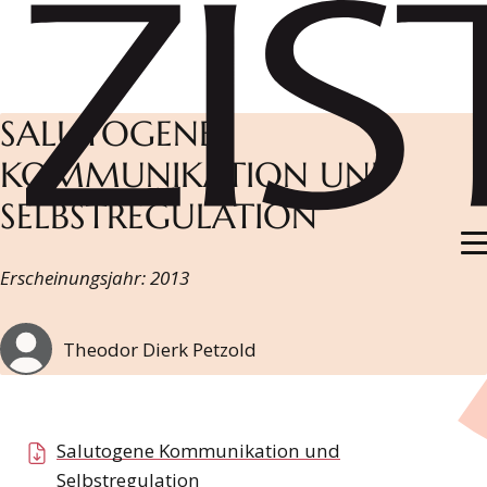
Suchbegiff
ZUM HAUPTINHALT DER SEITE SPRINGEN
Zur Startseite navigieren
SALUTOGENE
KOMMUNIKATION UND
SELBSTREGULATION
Erscheinungsjahr: 2013
Theodor Dierk Petzold
Salutogene Kommunikation und
Selbstregulation