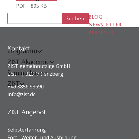
PDF | 895 KB
BLOG
Suchen
NEWSLETTER
KONTAKT
KONTAKTDATEN UND SITEMAP
Kontakt
Programm
ZIST Akademie
ZIST gemeinnützige GmbH
Seminarhaus
Zist 1 | 82377 Penzberg
ZIST
+49 8856 93690
info@zist.de
ZIST Angebot
Selbsterfahrung
Fort-, Weiter- und Ausbildung