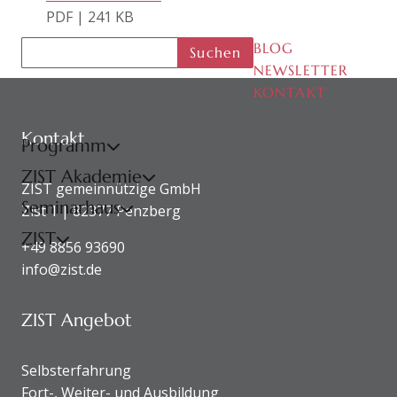
PDF | 241 KB
BLOG
Suchen
NEWSLETTER
KONTAKT
KONTAKTDATEN UND SITEMAP
Kontakt
Programm
ZIST Akademie
ZIST gemeinnützige GmbH
Seminarhaus
Zist 1 | 82377 Penzberg
ZIST
+49 8856 93690
info@zist.de
ZIST Angebot
Selbsterfahrung
Fort-, Weiter- und Ausbildung