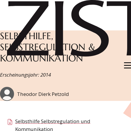
Suchbegiff
ZUM HAUPTINHALT DER SEITE SPRINGEN
Zur Startseite navigieren
SELBSTHILFE,
SELBSTREGULATION &
KOMMUNIKATION
Erscheinungsjahr: 2014
Theodor Dierk Petzold
Selbsthilfe Selbstregulation und
Kommunikation