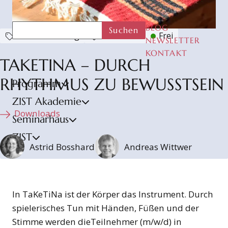
BLOG
Suchen
Selbsterfahrung
Kreativität
Frei
NEWSLETTER
KONTAKT
TAKETINA – DURCH
RHYTHMUS ZU BEWUSSTSEIN
Programm
ZIST Akademie
Downloads
Seminarhaus
ZIST
Astrid Bosshard
Andreas Wittwer
In TaKeTiNa ist der Körper das Instrument. Durch
spielerisches Tun mit Händen, Füßen und der
Stimme werden dieTeilnehmer (m/w/d) in