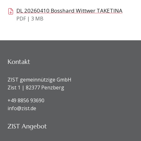
DL 20260410 Bosshard Wittwer TAKETINA
PDF | 3 MB
KONTAKTDATEN UND SITEMAP
Kontakt
ZIST gemeinnützige GmbH
Zist 1 | 82377 Penzberg
+49 8856 93690
info@zist.de
ZIST Angebot