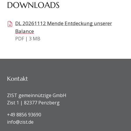
DOWNLOADS
DL 20261112 Mende Entdeckung unserer
Balance
PDF | 3 MB
KONTAKTDATEN UND SITEMAP
Kontakt
ZIST gemeinnützige GmbH
Zist 1 | 82377 Penzberg
+49 8856 93690
info@zist.de