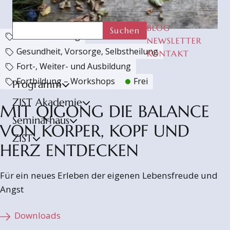
BLOG
Suchen
Selbsterfahrung
NEWSLETTER
Gesundheit, Vorsorge, Selbstheilung
KONTAKT
Fort-, Weiter- und Ausbildung
Fortbildung – Workshops
Frei
Programm
ZIST Akademie
MIT QIGONG DIE BALANCE
Seminarhaus
VON KÖRPER, KOPF UND
ZIST
HERZ ENTDECKEN
Für ein neues Erleben der eigenen Lebensfreude und
Angst
Downloads