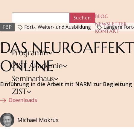
BLOG
Suchen
NEWSLETTER
FBP
Fort-, Weiter- und Ausbildung
Längere Fort-
KONTAKT
DAS NEUROAFFEKT
Programm
ONLINE
ZIST Akademie
Seminarhaus
Einführung in die Arbeit mit NARM zur Begleitun
ZIST
Downloads
Michael Mokrus