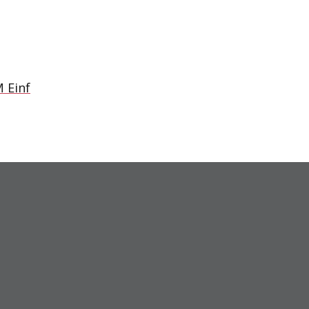
 Einf
SITEMAP