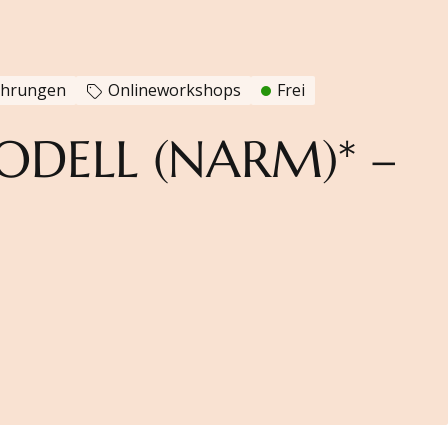
ührungen
Onlineworkshops
Frei
DELL (NARM)* –