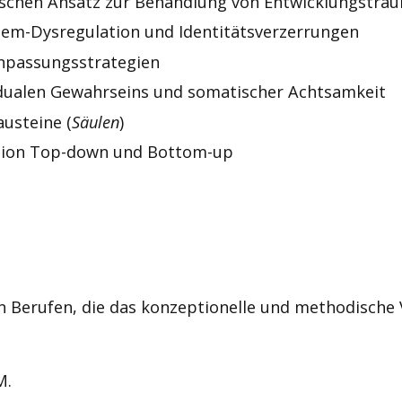
ischen Ansatz zur Behandlung von Entwicklungstra
tem-Dysregulation und Identitätsverzerrungen
Anpassungsstrategien
 dualen Gewahrseins und somatischer Achtsamkeit
usteine (
Säulen
)
ation Top-down und Bottom-up
 Berufen, die das konzeptionelle und methodische
M.