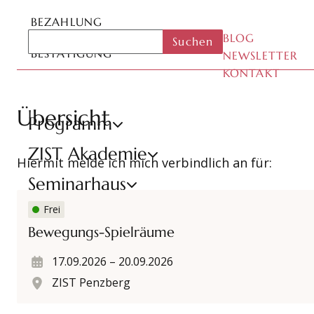
BEZAHLUNG
BLOG
Suchen
BESTÄTIGUNG
NEWSLETTER
KONTAKT
Übersicht
Programm
ZIST Akademie
Hiermit melde ich mich verbindlich an für:
Seminarhaus
Datum
Ort
Kursnummer
Kursgebühr
Bewegungs-Spielräume
Frei
ZIST
Bewegungs-Spielräume
17.09.2026
–
20.09.2026
ZIST Penzberg