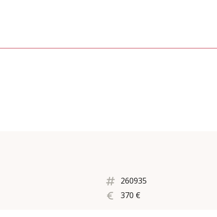
260935
370 €