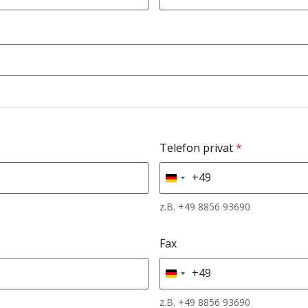
Telefon privat
*
+49
Germany
+49
z.B. +49 8856 93690
Fax
+49
Germany
+49
z.B. +49 8856 93690