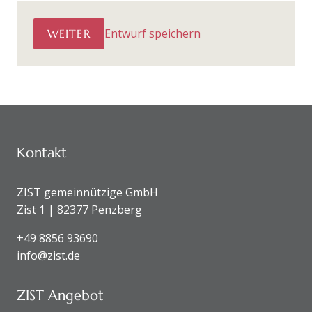
Entwurf speichern
WEITER
KONTAKTDATEN UND SITEMAP
Kontakt
ZIST gemeinnützige GmbH
Zist 1 | 82377 Penzberg
+49 8856 93690
info@zist.de
ZIST Angebot