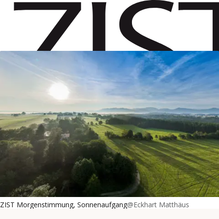
Suchbegiff
ZUM HAUPTINHALT DER SEITE SPRINGEN
Zur Startseite navigieren
ZIST Morgenstimmung, Sonnenaufgang
@Eckhart Matthäus