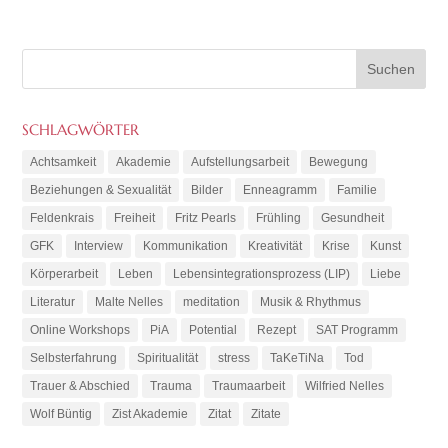
SCHLAGWÖRTER
Achtsamkeit
Akademie
Aufstellungsarbeit
Bewegung
Beziehungen & Sexualität
Bilder
Enneagramm
Familie
Feldenkrais
Freiheit
Fritz Pearls
Frühling
Gesundheit
GFK
Interview
Kommunikation
Kreativität
Krise
Kunst
Körperarbeit
Leben
Lebensintegrationsprozess (LIP)
Liebe
Literatur
Malte Nelles
meditation
Musik & Rhythmus
Online Workshops
PiA
Potential
Rezept
SAT Programm
Selbsterfahrung
Spiritualität
stress
TaKeTiNa
Tod
Trauer & Abschied
Trauma
Traumaarbeit
Wilfried Nelles
Wolf Büntig
Zist Akademie
Zitat
Zitate