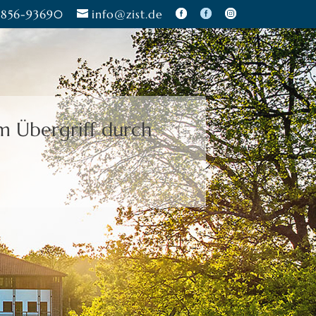
856-93690
info@zist.de
zu treffen.