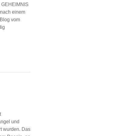
 GEHEIMNIS
nach einem
 Blog vom
dig
t
angel und
rt wurden. Das