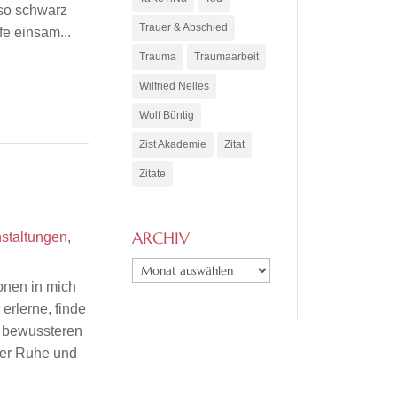
 so schwarz
Trauer & Abschied
fe einsam...
Trauma
Traumaarbeit
Wilfried Nelles
Wolf Büntig
Zist Akademie
Zitat
Zitate
ARCHIV
staltungen
,
ARCHIV
ionen in mich
erlerne, finde
 bewussteren
der Ruhe und