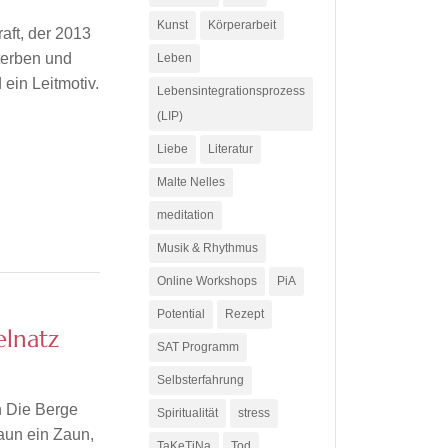
Kunst
Körperarbeit
aft, der 2013
Sterben und
Leben
 ein Leitmotiv.
Lebensintegrationsprozess
(LIP)
Liebe
Literatur
Malte Nelles
meditation
Musik & Rhythmus
Online Workshops
PiA
Potential
Rezept
lnatz
SAT Programm
Selbsterfahrung
n Die Berge
Spiritualität
stress
aun ein Zaun,
TaKeTiNa
Tod