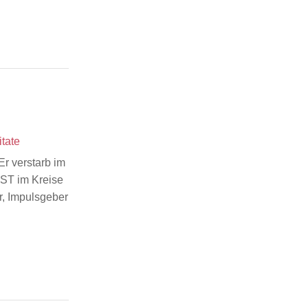
itate
r verstarb im
IST im Kreise
r, Impulsgeber