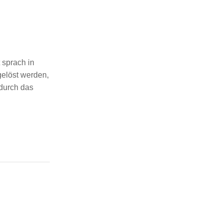
prach in
gelöst werden,
durch das