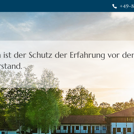
+49-8
heit gibt uns die Freiheit,
eine Wahl 
rais