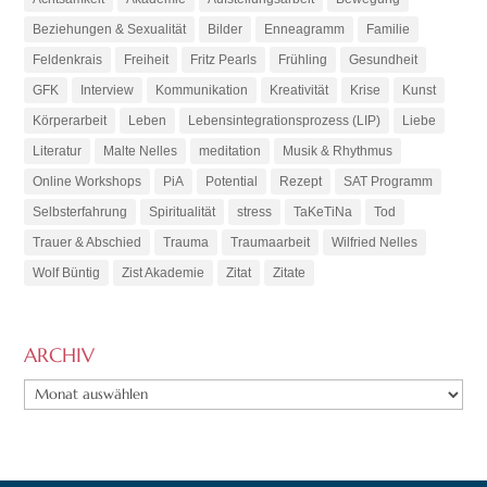
Beziehungen & Sexualität
Bilder
Enneagramm
Familie
Feldenkrais
Freiheit
Fritz Pearls
Frühling
Gesundheit
GFK
Interview
Kommunikation
Kreativität
Krise
Kunst
Körperarbeit
Leben
Lebensintegrationsprozess (LIP)
Liebe
Literatur
Malte Nelles
meditation
Musik & Rhythmus
Online Workshops
PiA
Potential
Rezept
SAT Programm
Selbsterfahrung
Spiritualität
stress
TaKeTiNa
Tod
Trauer & Abschied
Trauma
Traumaarbeit
Wilfried Nelles
Wolf Büntig
Zist Akademie
Zitat
Zitate
ARCHIV
ARCHIV