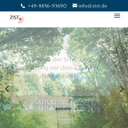
+49-8856-93690
info@zist.de
Bewusstheit gibt uns die
Freiheit,
eine Wahl zu treffen.
Moshé Feldenkrais