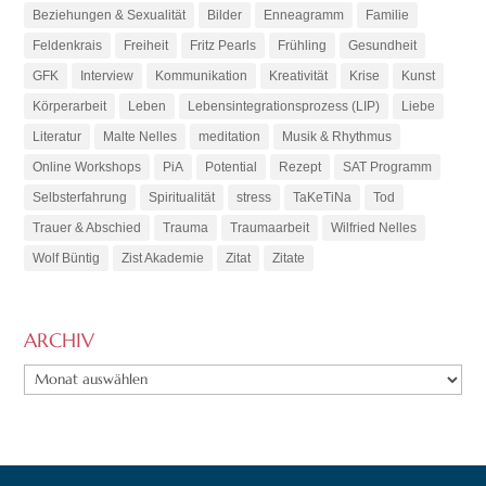
Beziehungen & Sexualität
Bilder
Enneagramm
Familie
Feldenkrais
Freiheit
Fritz Pearls
Frühling
Gesundheit
GFK
Interview
Kommunikation
Kreativität
Krise
Kunst
Körperarbeit
Leben
Lebensintegrationsprozess (LIP)
Liebe
Literatur
Malte Nelles
meditation
Musik & Rhythmus
Online Workshops
PiA
Potential
Rezept
SAT Programm
Selbsterfahrung
Spiritualität
stress
TaKeTiNa
Tod
Trauer & Abschied
Trauma
Traumaarbeit
Wilfried Nelles
Wolf Büntig
Zist Akademie
Zitat
Zitate
ARCHIV
ARCHIV