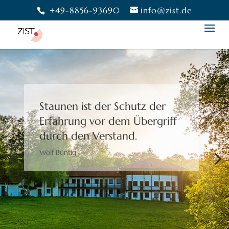
+49-8856-93690
info@zist.de
Staunen ist der Schutz der
Erfahrung
vor dem Übergriff
durch den Verstand.
Wolf Büntig
Bewusstheit gibt uns die
Freiheit,
eine Wahl zu treffen.
Moshé Feldenkrais