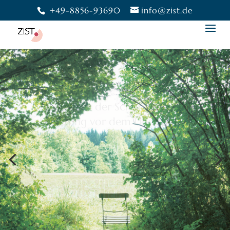
+49-8856-93690
info@zist.de
Bewusstheit gibt uns die
Freiheit,
eine Wahl zu treffen.
Moshé Feldenkrais