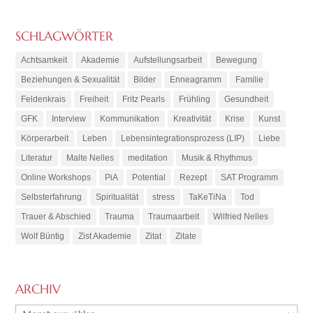
SCHLAGWÖRTER
Achtsamkeit
Akademie
Aufstellungsarbeit
Bewegung
Beziehungen & Sexualität
Bilder
Enneagramm
Familie
Feldenkrais
Freiheit
Fritz Pearls
Frühling
Gesundheit
GFK
Interview
Kommunikation
Kreativität
Krise
Kunst
Körperarbeit
Leben
Lebensintegrationsprozess (LIP)
Liebe
Literatur
Malte Nelles
meditation
Musik & Rhythmus
Online Workshops
PiA
Potential
Rezept
SAT Programm
Selbsterfahrung
Spiritualität
stress
TaKeTiNa
Tod
Trauer & Abschied
Trauma
Traumaarbeit
Wilfried Nelles
Wolf Büntig
Zist Akademie
Zitat
Zitate
ARCHIV
ARCHIV