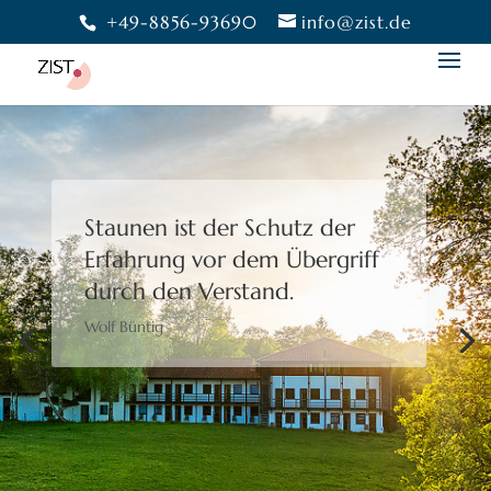
+49-8856-93690
info@zist.de
Staunen ist der Schutz der
Erfahrung
vor dem Übergriff
durch den Verstand.
Wolf Büntig
Bewusstheit gibt uns die
Freiheit,
eine Wahl zu treffen.
Moshé Feldenkrais