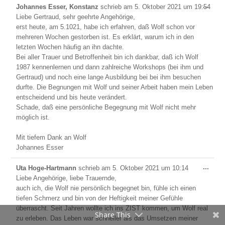
Dies
...
Johannes Esser, Konstanz
schrieb am
5. Oktober 2021
um
19:54
Meta
Liebe Gertraud, sehr geehrte Angehörige,
ein-/
erst heute, am 5.1021, habe ich erfahren, daß Wolf schon vor
mehreren Wochen gestorben ist. Es erklärt, warum ich in den
letzten Wochen häufig an ihn dachte.
Bei aller Trauer und Betroffenheit bin ich dankbar, daß ich Wolf
1987 kennenlernen und dann zahlreiche Workshops (bei ihm und
Gertraud) und noch eine lange Ausbildung bei bei ihm besuchen
durfte. Die Begnungen mit Wolf und seiner Arbeit haben mein Leben
entscheidend und bis heute verändert.
Schade, daß eine persönliche Begegnung mit Wolf nicht mehr
möglich ist.
Mit tiefem Dank an Wolf
Johannes Esser
Dies
...
Uta Hoge-Hartmann
schrieb am
5. Oktober 2021
um
10:14
Meta
Liebe Angehörige, liebe Trauernde,
ein-/
auch ich, die Wolf nie persönlich begegnet bin, fühle ich einen
tiefen Schmerz und bin von der Heftigkeit meiner Gefühle
überrascht. Seit Jahren wollte ich ins ZIST kommen, um Wolf real
Share This
zu erleben. Das Leben war schneller als das Umsetzen meiner