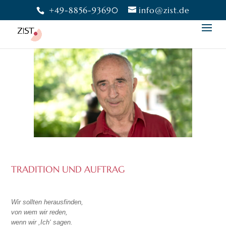
+49-8856-93690
info@zist.de
TRADITION UND AUFTRAG
Wir sollten herausfinden,
von wem wir reden,
wenn wir ,Ich‘ sagen.