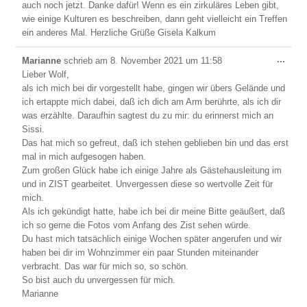
auch noch jetzt. Danke dafür! Wenn es ein zirkuläres Leben gibt,
wie einige Kulturen es beschreiben, dann geht vielleicht ein Treffen
ein anderes Mal. Herzliche Grüße Gisela Kalkum
Dies
...
Marianne
schrieb am
8. November 2021
um
11:58
Meta
Lieber Wolf,
ein-/
als ich mich bei dir vorgestellt habe, gingen wir übers Gelände und
ich ertappte mich dabei, daß ich dich am Arm berührte, als ich dir
was erzählte. Daraufhin sagtest du zu mir: du erinnerst mich an
Sissi.
Das hat mich so gefreut, daß ich stehen geblieben bin und das erst
mal in mich aufgesogen haben.
Zum großen Glück habe ich einige Jahre als Gästehausleitung im
und in ZIST gearbeitet. Unvergessen diese so wertvolle Zeit für
mich.
Als ich gekündigt hatte, habe ich bei dir meine Bitte geäußert, daß
ich so gerne die Fotos vom Anfang des Zist sehen würde.
Du hast mich tatsächlich einige Wochen später angerufen und wir
haben bei dir im Wohnzimmer ein paar Stunden miteinander
verbracht. Das war für mich so, so schön.
So bist auch du unvergessen für mich.
Marianne