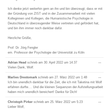
Ich denke jetzt weiterhin gern an ihn und bin überzeugt, dass er mit
der Gründung von ZIST und in der Zusammenarbeit mit vielen
Kolleginnen und Kollegen, die Humanistische Psychologie in
Deutschland in überzeugender Weise vertreten und gefördert hat,
und bin ihm immer noch dankbar dafür.
Herzliche Grüße,
Prof. Dr. Jörg Fengler
em. Professor der Psychologie der Universität zu Köln
Dies
...
Adrian Head
schrieb am
30. April 2022
um
14:37
Meta
Vielen Dank, Wolf.
ein-/
Dies
...
Marlies Drestomark
schrieb am
27. März 2022
um
1:48
Meta
Ich bin unendlich dankbar für die Zeit, die ich mit Taketina mit Wolf
ein-/
erfahren durfte.... Und die kleinen Sequenzen der Aufstellungsarbeit
haben mich unendlich bereichert! Danke für Dich!
Dies
...
Christoph Pirker
schrieb am
25. März 2022
um
5:23
Meta
Lieber Wolf,
ein-/