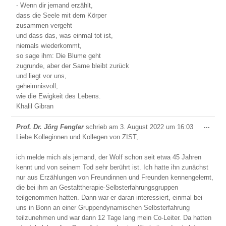
- Wenn dir jemand erzählt,
dass die Seele mit dem Körper
zusammen vergeht
und dass das, was einmal tot ist,
niemals wiederkommt,
so sage ihm: Die Blume geht
zugrunde, aber der Same bleibt zurück
und liegt vor uns,
geheimnisvoll,
wie die Ewigkeit des Lebens.
Khalil Gibran
Dies
...
Prof. Dr. Jörg Fengler
schrieb am
3. August 2022
um
16:03
Meta
Liebe Kolleginnen und Kollegen von ZIST,
ein-/
ich melde mich als jemand, der Wolf schon seit etwa 45 Jahren
kennt und von seinem Tod sehr berührt ist. Ich hatte ihn zunächst
nur aus Erzählungen von Freundinnen und Freunden kennengelernt,
die bei ihm an Gestalttherapie-Selbsterfahrungsgruppen
teilgenommen hatten. Dann war er daran interessiert, einmal bei
uns in Bonn an einer Gruppendynamischen Selbsterfahrung
teilzunehmen und war dann 12 Tage lang mein Co-Leiter. Da hatten