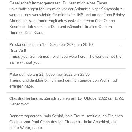
Gesellschaft immer genossen. Du hast mich eines Tages
unverhofft angerufen um mich vor der Ankunft einiger Sanyassin zu
warnen - das war wichtig für mich beim IHP und an der John Brinley
Akademie. Von Fanita Englisch wusste ich schon über Oscho
Bescheid. Ich vermisse Dich und wünsche Dir alles Gute im
Himmel, Dein Klaus.
Dies
...
Priska
schrieb am
17. Dezember 2022
um
20:10
Meta
Dear Wolf
ein-/
I miss you. Sometimes I wish you were here. The world is not the
same without you.
Dies
...
Mike
schrieb am
21. November 2022
um
23:36
Meta
Traurig und dankbar bin ich nachdem ich gerade von Wolfs Tod
ein-/
erfahren habe.
Dies
...
Claudia Hartmann, Zürich
schrieb am
16. Oktober 2022
um
17:51
Meta
Lieber Wolf
ein-/
Donnerstagmorgen, halb Schlaf, halb Traum, rezitiere ich Dir jenes
Gedicht von Paul Celan das ich Dir damals beim Abschied, als
letzte Worte, sagte.