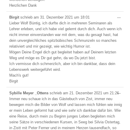
Herzlichen Dank
Dies
...
Birgit
schrieb am
31. Dezember 2021
um
18:01
Meta
Lieber Wolf Büntig, ich durfte dich in mehreren Seminaren als
ein-/
Lehrer erleben, und ich habe viel gelernt durch dich. Auch wenn ich
nicht immer einverstanden war mit dem, was du gesagt hast, hat
dein unvergleichliches spitzbübisches Schmunzeln so manches
relativiert und mir gezeigt, wie wichtig Humor ist.
Mögen Deine Engel dich gut begleitet haben auf Deinem letzten
Weg und möge es Dir gut gehn, da wo Du jetzt bist.
Ich vermisse dich schmerzlich, aber ich bin dankbar, dass dein
Lebenswerk weitergeführt wird.
Mach's gut!
Birgit
Dies
...
Sybille Meyer _Ottens
schrieb am
21. Dezember 2021
um
21:26
Meta
Immer neu schaue ich in das Gästebuch von Zist, immer neu
ein-/
bewegen mich die Bilder von Wolf und lassen mich fühlen wie innig
er mein Leben geformt hat und wie sehr ich dankbar dafür bin. Wie
eine Reise, durch mein zu Beginn junges Leben begleiten mich
seine Sätze in verschiedenen Kursen, in Seeg bei Silvia Ostertag,
in Zistt mit Peter Ferner und in meinem Herzen tausendfach, so