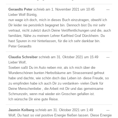
Dies
...
Geraedts Peter
schrieb am
1. November 2021
um
10:45
Meta
Lieber Wolf Büntig,
ein-/
nun wage ich doch, mich in dieses Buch einzutragen, obwohl ich
Dir leider nie persönlich begegnet bin. Dennoch bist Du mir sehr
vertraut, nicht zuletzt durch Deine Veröffentlichungen und die, auch
familiäre, Nähe zu meinem Lehrer Karlfried Graf Dürckheim. Du
hast Spuren in mir hinterlassen, für die ich sehr dankbar bin.
Peter Geraedts
Dies
...
Claudia Schreiber
schrieb am
31. Oktober 2021
um
15:49
Meta
Lieber Wolf,
ein-/
Soeben saßt Du im Auto neben mir, als ich mich über die
Wunderschönen bunten Herbstbäume am Strassenrand gefreut
habe und dachte, wie schön doch das Leben ist- diese Freude, so
zu empfinden habe ich auch Dir zu verdanken- vielen Dank für
Deine Menschenliebe , die Arbeit mit Dir und das gemeinsame
Schmunzeln, wenn mal wieder ein Groschen gefallen ist.
Ich wünsche Dir eine gute Reise.
Dies
...
Jasmin Kolberg
schrieb am
31. Oktober 2021
um
1:49
Meta
Wolf, Du hast so viel positive Energie fließen lassen. Diese Energie
ein-/