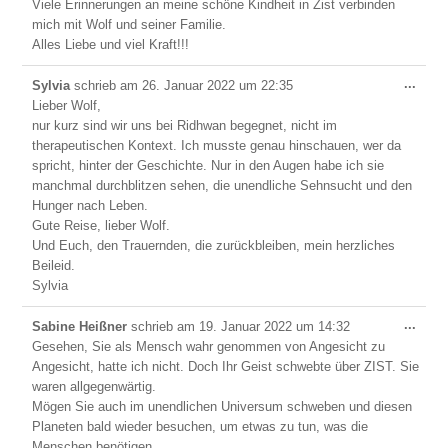
Viele Erinnerungen an meine schöne Kindheit in Zist verbinden
ein-/
mich mit Wolf und seiner Familie.
Alles Liebe und viel Kraft!!!
Dies
...
Sylvia
schrieb am
26. Januar 2022
um
22:35
Meta
Lieber Wolf,
ein-/
nur kurz sind wir uns bei Ridhwan begegnet, nicht im
therapeutischen Kontext. Ich musste genau hinschauen, wer da
spricht, hinter der Geschichte. Nur in den Augen habe ich sie
manchmal durchblitzen sehen, die unendliche Sehnsucht und den
Hunger nach Leben.
Gute Reise, lieber Wolf.
Und Euch, den Trauernden, die zurückbleiben, mein herzliches
Beileid.
Sylvia
Dies
...
Sabine Heißner
schrieb am
19. Januar 2022
um
14:32
Meta
Gesehen, Sie als Mensch wahr genommen von Angesicht zu
ein-/
Angesicht, hatte ich nicht. Doch Ihr Geist schwebte über ZIST. Sie
waren allgegenwärtig.
Mögen Sie auch im unendlichen Universum schweben und diesen
Planeten bald wieder besuchen, um etwas zu tun, was die
Menschen benötigen.