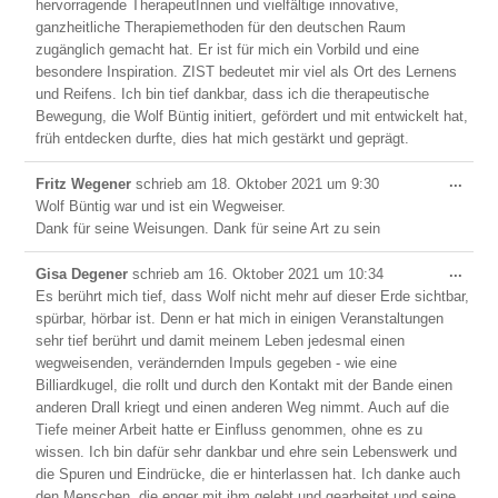
hervorragende TherapeutInnen und vielfältige innovative,
ganzheitliche Therapiemethoden für den deutschen Raum
zugänglich gemacht hat. Er ist für mich ein Vorbild und eine
besondere Inspiration. ZIST bedeutet mir viel als Ort des Lernens
und Reifens. Ich bin tief dankbar, dass ich die therapeutische
Bewegung, die Wolf Büntig initiert, gefördert und mit entwickelt hat,
früh entdecken durfte, dies hat mich gestärkt und geprägt.
Dies
...
Fritz Wegener
schrieb am
18. Oktober 2021
um
9:30
Meta
Wolf Büntig war und ist ein Wegweiser.
ein-/
Dank für seine Weisungen. Dank für seine Art zu sein
Dies
...
Gisa Degener
schrieb am
16. Oktober 2021
um
10:34
Meta
Es berührt mich tief, dass Wolf nicht mehr auf dieser Erde sichtbar,
ein-/
spürbar, hörbar ist. Denn er hat mich in einigen Veranstaltungen
sehr tief berührt und damit meinem Leben jedesmal einen
wegweisenden, verändernden Impuls gegeben - wie eine
Billiardkugel, die rollt und durch den Kontakt mit der Bande einen
anderen Drall kriegt und einen anderen Weg nimmt. Auch auf die
Tiefe meiner Arbeit hatte er Einfluss genommen, ohne es zu
wissen. Ich bin dafür sehr dankbar und ehre sein Lebenswerk und
die Spuren und Eindrücke, die er hinterlassen hat. Ich danke auch
den Menschen, die enger mit ihm gelebt und gearbeitet und seine