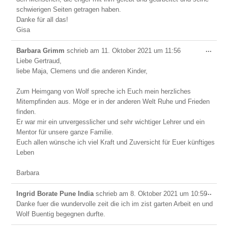
schwierigen Seiten getragen haben.
Danke für all das!
Gisa
Dies
...
Barbara Grimm
schrieb am
11. Oktober 2021
um
11:56
Meta
Liebe Gertraud,
ein-/
liebe Maja, Clemens und die anderen Kinder,
Zum Heimgang von Wolf spreche ich Euch mein herzliches
Mitempfinden aus. Möge er in der anderen Welt Ruhe und Frieden
finden.
Er war mir ein unvergesslicher und sehr wichtiger Lehrer und ein
Mentor für unsere ganze Familie.
Euch allen wünsche ich viel Kraft und Zuversicht für Euer künftiges
Leben
Barbara
Dies
...
Ingrid Borate Pune India
schrieb am
8. Oktober 2021
um
10:59
Meta
Danke fuer die wundervolle zeit die ich im zist garten Arbeit en und
ein-/
Wolf Buentig begegnen durfte.