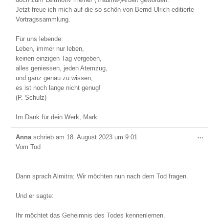
Jetzt freue ich mich auf die so schön von Bernd Ulrich editierte
Vortragssammlung.
Für uns lebende:
Leben, immer nur leben,
keinen einzigen Tag vergeben,
alles geniessen, jeden Atemzug,
und ganz genau zu wissen,
es ist noch lange nicht genug!
(P. Schulz)
Im Dank für dein Werk, Mark
Dies
...
Anna
schrieb am
18. August 2023
um
9:01
Meta
Vom Tod
ein-/
Dann sprach Almitra: Wir möchten nun nach dem Tod fragen.
Und er sagte:
Ihr möchtet das Geheimnis des Todes kennenlernen.