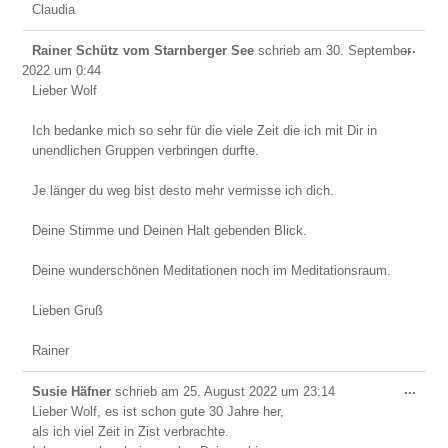
Claudia
Dies
...
Rainer Schütz vom Starnberger See
schrieb am
30. September
Meta
2022
um
0:44
ein-/
Lieber Wolf
Ich bedanke mich so sehr für die viele Zeit die ich mit Dir in
unendlichen Gruppen verbringen durfte.
Je länger du weg bist desto mehr vermisse ich dich.
Deine Stimme und Deinen Halt gebenden Blick.
Deine wunderschönen Meditationen noch im Meditationsraum.
Lieben Gruß
Rainer
Dies
...
Susie Häfner
schrieb am
25. August 2022
um
23:14
Meta
Lieber Wolf, es ist schon gute 30 Jahre her,
ein-/
als ich viel Zeit in Zist verbrachte.