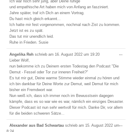
Ich war noch sehr jung, aber Deine ruhige
und empathische Art haben mich von Anfang an fasziniert.
Jahre später, traf ich Dich an einem Vortrag.
Du hast mich gleich erkannt...
Ich hatte mir fest vorgenommen, nochmal nach Zist zu kommen.
Jetzt ist es zu spät.
Das tut mir unendlich leid.
Ruhe in Frieden. Susie
Dies
...
Angelika Reh
schrieb am
16. August 2022
um
19:20
Meta
Lieber Wolf,
ein-/
nun bekomme ich zu Deinem ersten Todestag den Podcast "Die
Demut - Fessel oder Tor zur inneren Freiheit?"
Es tut mir gut, Deine warme Stimme wieder einmal zu hören und
ich bin dankbar für Deine Worte zur Demut, weil Demut für mich
bisher ein Fremdwort war.
Nun weiß ich, dass ich immer noch im Bewusstsein dagegen
kämpfe, dass es so war wie es war, nämlich ein einziges Desaster.
Dieser Podcast ist nun sehr wertvoll für mich. Danke Dir, vor allem
für die beiden schweren Sätze...
Dies
...
Alexander aus Bad Schwartau
schrieb am
15. August 2022
um
Meta
8:24