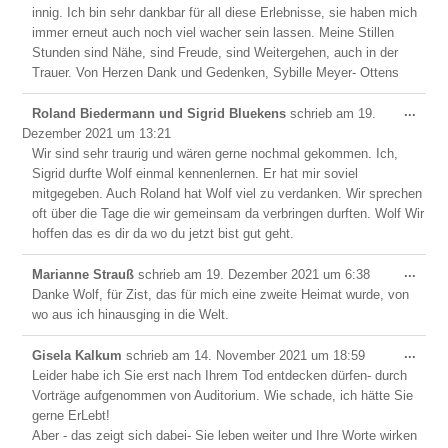
innig. Ich bin sehr dankbar für all diese Erlebnisse, sie haben mich
immer erneut auch noch viel wacher sein lassen. Meine Stillen
Stunden sind Nähe, sind Freude, sind Weitergehen, auch in der
Trauer. Von Herzen Dank und Gedenken, Sybille Meyer- Ottens
Dies
...
Roland Biedermann und Sigrid Bluekens
schrieb am
19.
Meta
Dezember 2021
um
13:21
ein-/
Wir sind sehr traurig und wären gerne nochmal gekommen. Ich,
Sigrid durfte Wolf einmal kennenlernen. Er hat mir soviel
mitgegeben. Auch Roland hat Wolf viel zu verdanken. Wir sprechen
oft über die Tage die wir gemeinsam da verbringen durften. Wolf Wir
hoffen das es dir da wo du jetzt bist gut geht.
Dies
...
Marianne Strauß
schrieb am
19. Dezember 2021
um
6:38
Meta
Danke Wolf, für Zist, das für mich eine zweite Heimat wurde, von
ein-/
wo aus ich hinausging in die Welt.
Dies
...
Gisela Kalkum
schrieb am
14. November 2021
um
18:59
Meta
Leider habe ich Sie erst nach Ihrem Tod entdecken dürfen- durch
ein-/
Vorträge aufgenommen von Auditorium. Wie schade, ich hätte Sie
gerne ErLebt!
Aber - das zeigt sich dabei- Sie leben weiter und Ihre Worte wirken