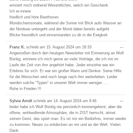
erinnert mich ordnend Wesentliches, welch ein Geschenk.
Ich er-innere
friedlich und höre Beethoven
Mondscheinsonate, während die Sonne mit Blick aufs Wasser an
der Nordsee untergeht und der Mond dabei bereits aufgeht
Blicke freundlich und einverstanden zu dir in die Ewigkeit
Dies
...
Franz K.
schrieb am
15. August 2024
um
18:33
Meta
Angestoßen durch den heutigen Newsletter mit Erinnerung an Wolf
ein-/
Büntig, erinnere ich mich gerne an viele Vorträge, die ich mir im
Laufe der Zeit von ihm angehört habe. Jeder einzelne war ein
Erlebnis für sich. Er war ein großer Mann und Denker. Seine Hilfe
für die Menschen wird noch lange nach ihm weiterleben. Leider
werden solche "Typen" in unserer Welt immer weniger......
Ruhe in Frieden !!!
Dies
...
Sylvia Arndt
schrieb am
14. August 2024
um
9:46
Meta
leider habe ich Wolf Büntig nie persönlich kennengelernt, aber die
ein-/
offene, wohlwollende Atmosphäre, die in ZIST herrscht, atmet
seinen Geist, das spürt man. Es ist mir ein Bedürfnis, immer wieder
zu kommen, Neues zu entdecken an mir und an der Welt. Vielen
Dank.