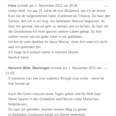
Dies
...
Irène
schrieb am
1. November 2021
um
20:36
Meta
Lieber Wolf, ich war 21 Jahre alt (vor 40Jahren), als ich an einem
ein-/
Kurs bei dir teilgenommen habe: Krankheit als Chance. Du hast den
Samen, den ich in mir trug, mit heilendem Wasser begossen, du
hast mir gezeigt, wie es geht zu weinen und zu lachen, du hast mir
die Grundsteine für mein ganzes weitere Leben gelegt. Du bist
seither immer wie ein guter Vater in mir geblieben.
Ich bin dir sehr dankbar für diese Woche, ohne dich wäre ich nicht,
was ich geworden bin.
Ich trage dich einfach weiter in meinem Herzen
herzlich Irène
Dies
...
Heinrich Wild, Überlingen
schrieb am
1. November 2021
um
Meta
12:03
ein-/
If someone can see your sadness through your smile - never let
that human go.
Auch die Guten müssen eines Tages gehen und Du Wolf hast
Deine Spuren in den Gedanken und Herzen vieler Menschen
hinterlassen.
Du hast mir geholfen, meinen inneren Weg zu gehen.
In dankbarer Zuneigung werde ich Deiner gedenken.