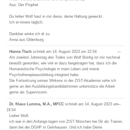
Aus: Der Prophet
Du lieber Wolf hast in mir diese, deine Haltung geweckt ,
Ich er-innere täglich.
Dankbar winke ich dr zu
Anna aus Oldenburg
Dies
...
Hanna Tlach
schrieb am
14. August 2023
um
22:54
Meta
Am zweiten Jahrestag des Todes von Wolf Büntig ist mir nochmal
ein-/
bewußt geworden, wie viel er dazu beigetragen hat, dass ich die
Humanistische Psychologie in mein Leben und meine
Psychotherapieausbildung integriert habe.
Die Fortsetzung seines Wirkens in der ZIST-Akademie sehe ich
gerne an den AusbildungskandidatInnnen unterstütze die Arbeit
gerne als Supervisorin.
Dies
...
Dr. Klaus Lumma, M.A., MFCC
schrieb am
14. August 2023
um
Meta
18:54
ein-/
Lieber Wolf,
ich war in den Anfangs-tagen von ZIST München bei Dir als Trainer,
dann bei der DGHP in Gelnhausen. Und ich habe Deine