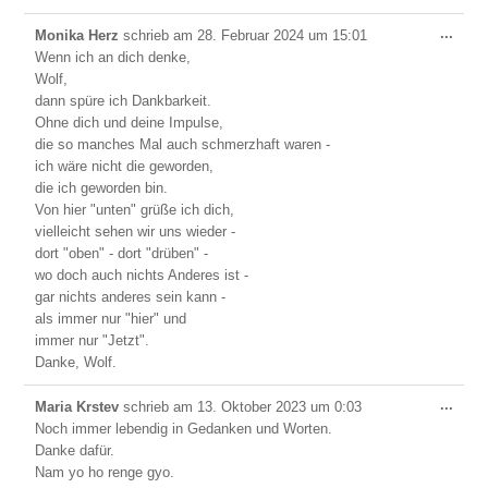
Dies
...
Monika Herz
schrieb am
28. Februar 2024
um
15:01
Meta
Wenn ich an dich denke,
ein-/
Wolf,
dann spüre ich Dankbarkeit.
Ohne dich und deine Impulse,
die so manches Mal auch schmerzhaft waren -
ich wäre nicht die geworden,
die ich geworden bin.
Von hier "unten" grüße ich dich,
vielleicht sehen wir uns wieder -
dort "oben" - dort "drüben" -
wo doch auch nichts Anderes ist -
gar nichts anderes sein kann -
als immer nur "hier" und
immer nur "Jetzt".
Danke, Wolf.
Dies
...
Maria Krstev
schrieb am
13. Oktober 2023
um
0:03
Meta
Noch immer lebendig in Gedanken und Worten.
ein-/
Danke dafür.
Nam yo ho renge gyo.