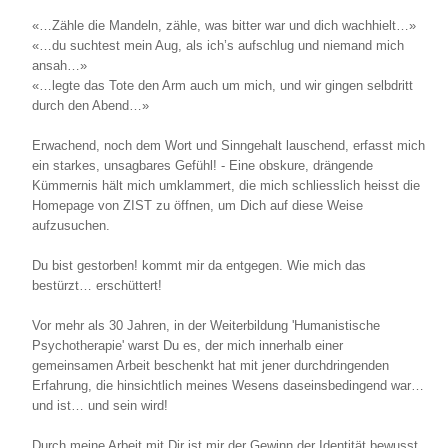
«…Zähle die Mandeln, zähle, was bitter war und dich wachhielt…»
«…du suchtest mein Aug, als ich’s aufschlug und niemand mich
ansah…»
«…legte das Tote den Arm auch um mich, und wir gingen selbdritt
durch den Abend…»
Erwachend, noch dem Wort und Sinngehalt lauschend, erfasst mich
ein starkes, unsagbares Gefühl! - Eine obskure, drängende
Kümmernis hält mich umklammert, die mich schliesslich heisst die
Homepage von ZIST zu öffnen, um Dich auf diese Weise
aufzusuchen.
Du bist gestorben! kommt mir da entgegen. Wie mich das
bestürzt… erschüttert!
Vor mehr als 30 Jahren, in der Weiterbildung 'Humanistische
Psychotherapie' warst Du es, der mich innerhalb einer
gemeinsamen Arbeit beschenkt hat mit jener durchdringenden
Erfahrung, die hinsichtlich meines Wesens daseinsbedingend war…
und ist… und sein wird!
Durch meine Arbeit mit Dir ist mir der Gewinn der Identität bewusst