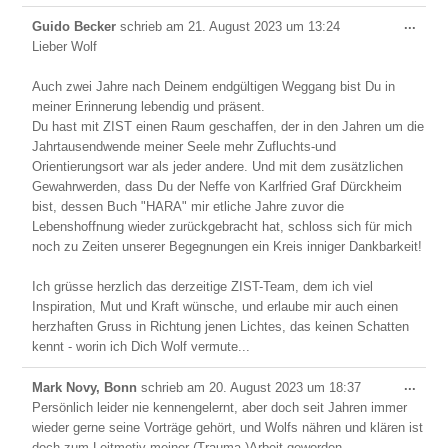
Dies
...
Guido Becker
schrieb am
21. August 2023
um
13:24
Meta
Lieber Wolf
ein-/
Auch zwei Jahre nach Deinem endgültigen Weggang bist Du in
meiner Erinnerung lebendig und präsent.
Du hast mit ZIST einen Raum geschaffen, der in den Jahren um die
Jahrtausendwende meiner Seele mehr Zufluchts-und
Orientierungsort war als jeder andere. Und mit dem zusätzlichen
Gewahrwerden, dass Du der Neffe von Karlfried Graf Dürckheim
bist, dessen Buch "HARA" mir etliche Jahre zuvor die
Lebenshoffnung wieder zurückgebracht hat, schloss sich für mich
noch zu Zeiten unserer Begegnungen ein Kreis inniger Dankbarkeit!
Ich grüsse herzlich das derzeitige ZIST-Team, dem ich viel
Inspiration, Mut und Kraft wünsche, und erlaube mir auch einen
herzhaften Gruss in Richtung jenen Lichtes, das keinen Schatten
kennt - worin ich Dich Wolf vermute...
Dies
...
Mark Novy, Bonn
schrieb am
20. August 2023
um
18:37
Meta
Persönlich leider nie kennengelernt, aber doch seit Jahren immer
ein-/
wieder gerne seine Vorträge gehört, und Wolfs nähren und klären ist
doch zum Leitmotiv meiner (Trauma-)Arbeit geworden.