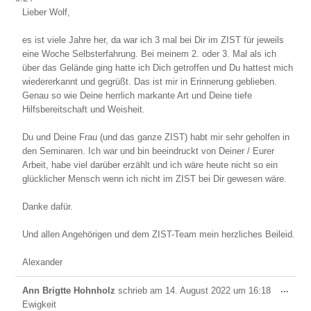
ein-/
Lieber Wolf,
es ist viele Jahre her, da war ich 3 mal bei Dir im ZIST für jeweils
eine Woche Selbsterfahrung. Bei meinem 2. oder 3. Mal als ich
über das Gelände ging hatte ich Dich getroffen und Du hattest mich
wiedererkannt und gegrüßt. Das ist mir in Erinnerung geblieben.
Genau so wie Deine herrlich markante Art und Deine tiefe
Hilfsbereitschaft und Weisheit.
Du und Deine Frau (und das ganze ZIST) habt mir sehr geholfen in
den Seminaren. Ich war und bin beeindruckt von Deiner / Eurer
Arbeit, habe viel darüber erzählt und ich wäre heute nicht so ein
glücklicher Mensch wenn ich nicht im ZIST bei Dir gewesen wäre.
Danke dafür.
Und allen Angehörigen und dem ZIST-Team mein herzliches Beileid.
Alexander
Dies
...
Ann Brigtte Hohnholz
schrieb am
14. August 2022
um
16:18
Meta
Ewigkeit
ein-/