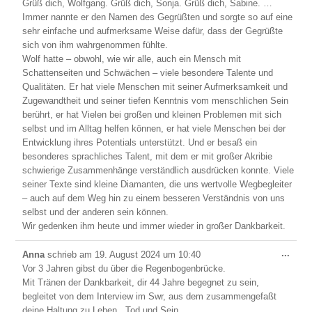
Grüß dich, Wolfgang. Grüß dich, Sonja. Grüß dich, Sabine. …
Immer nannte er den Namen des Gegrüßten und sorgte so auf eine
sehr einfache und aufmerksame Weise dafür, dass der Gegrüßte
sich von ihm wahrgenommen fühlte.
Wolf hatte – obwohl, wie wir alle, auch ein Mensch mit
Schattenseiten und Schwächen – viele besondere Talente und
Qualitäten. Er hat viele Menschen mit seiner Aufmerksamkeit und
Zugewandtheit und seiner tiefen Kenntnis vom menschlichen Sein
berührt, er hat Vielen bei großen und kleinen Problemen mit sich
selbst und im Alltag helfen können, er hat viele Menschen bei der
Entwicklung ihres Potentials unterstützt. Und er besaß ein
besonderes sprachliches Talent, mit dem er mit großer Akribie
schwierige Zusammenhänge verständlich ausdrücken konnte. Viele
seiner Texte sind kleine Diamanten, die uns wertvolle Wegbegleiter
– auch auf dem Weg hin zu einem besseren Verständnis von uns
selbst und der anderen sein können.
Wir gedenken ihm heute und immer wieder in großer Dankbarkeit.
Dies
...
Anna
schrieb am
19. August 2024
um
10:40
Meta
Vor 3 Jahren gibst du über die Regenbogenbrücke.
ein-/
Mit Tränen der Dankbarkeit, dir 44 Jahre begegnet zu sein,
begleitet von dem Interview im Swr, aus dem zusammengefaßt
deine Haltung zu Leben , Tod und Sein,