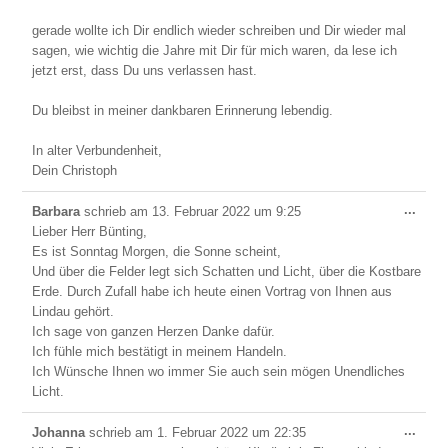
gerade wollte ich Dir endlich wieder schreiben und Dir wieder mal
sagen, wie wichtig die Jahre mit Dir für mich waren, da lese ich
jetzt erst, dass Du uns verlassen hast.
Du bleibst in meiner dankbaren Erinnerung lebendig.
In alter Verbundenheit,
Dein Christoph
Dies
...
Barbara
schrieb am
13. Februar 2022
um
9:25
Meta
Lieber Herr Bünting,
ein-/
Es ist Sonntag Morgen, die Sonne scheint,
Und über die Felder legt sich Schatten und Licht, über die Kostbare
Erde. Durch Zufall habe ich heute einen Vortrag von Ihnen aus
Lindau gehört.
Ich sage von ganzen Herzen Danke dafür.
Ich fühle mich bestätigt in meinem Handeln.
Ich Wünsche Ihnen wo immer Sie auch sein mögen Unendliches
Licht.
Dies
...
Johanna
schrieb am
1. Februar 2022
um
22:35
Meta