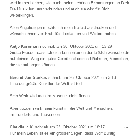
wird immer bleiben, wie auch meine schönen Erinnerungen an Dich.
Die Musik hat uns verbunden und auch sie wird für Dich
weiterklingen.
Allen Angehörigen möchte ich mein Beileid ausdrücken und
wünsche ihnen viel Kraft fürs Loslassen und Weitermachen.
Dies
...
Antje Kornmann
schrieb am
30. Oktober 2021
um
13:29
Meta
Große Freude, dass ich dich kennenlernen durfte🙏Ich wünsche dir
ein-/
auf deinem Weg ein gutes Geleit und deinen Nächsten, Menschen,
die sie auffangen können.
Dies
...
Berend Jan Sterker.
schrieb am
26. Oktober 2021
um
3:13
Meta
Eine der größte Künstler der Welt ist tod.
ein-/
Sein Werk wird man im Museum nicht finden.
Aber trozdem wirkt sein kunst im die Welt und Menschen.
im Hunderte und Tausenden.
Dies
...
Claudia v. K.
schrieb am
23. Oktober 2021
um
18:17
Meta
Für mein Leben ist es ein grosser Segen, dass Wolf Büntig
ein-/