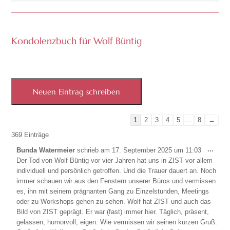
Kondolenzbuch für Wolf Büntig
Navigation
1
2
3
4
5
...
8
→
der
369 Einträge
Gästebuchliste
Dies
...
Bunda Watermeier
schrieb am
17. September 2025
um
11:03
Meta
Der Tod von Wolf Büntig vor vier Jahren hat uns in ZIST vor allem
ein-/
individuell und persönlich getroffen. Und die Trauer dauert an. Noch
immer schauen wir aus den Fenstern unserer Büros und vermissen
es, ihn mit seinem prägnanten Gang zu Einzelstunden, Meetings
oder zu Workshops gehen zu sehen. Wolf hat ZIST und auch das
Bild von ZIST geprägt. Er war (fast) immer hier. Täglich, präsent,
gelassen, humorvoll, eigen. Wie vermissen wir seinen kurzen Gruß: