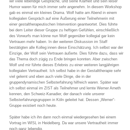
wir viele lebendige Gespräche, und seine Klarheit und sein leiser
Humor waren für mich immer sehr angenehm. In diesem Workshop
gab es einmal ein kleines Drama. Wolf hatte am Abend in einem
kollegialen Gespräch auf eine Äußerung einer Teilnehmerin mit
einer gestaltherapeutischen Intervention geantwortet. Dies führte
bei dem Leiter dieser Gruppe zu heftigen Gefühlen, einschließlich
des Vorwurfs man könne nun Wolf gegenüber kollegial gar kein
Vertrauen mehr haben. In der weiteren Diskussion im Staff
bestätigten alle Kolleg:innen diese Einschätzung. Ich selbst war der
Einzige, der Wolf sein Vertrauen äußerte. Dies führte dazu, dass wir
das Thema doch zügig zu Ende bringen konnten. Aber zwischen
Wolf und mir führte dieses Erlebnis zu einer weiteren langjährigen
kollegialen Vertrautheit. Ich selbst habe in der Gestalttherapie sehr
viel gelernt und eben auch viele Dinge, die in der
gruppendynamischen Selbsterfahrung hilfreich waren. Später war
ich selbst einmal im ZIST als Teilnehmer und lernte Werner Arneth
kennen, den Schweiz-Kanadier, der danach viele unserer
Selbsterfahrungsgruppen in Köln geleitet hat. Dessen „Werner“-
Gruppe existiert noch heute.
Später habe ich ihn dann noch einmal wiedergesehen bei einem
Vortrag im WISL in Heidelberg. Da war unsere Vertrautheit immer
noch ganz lebendig.