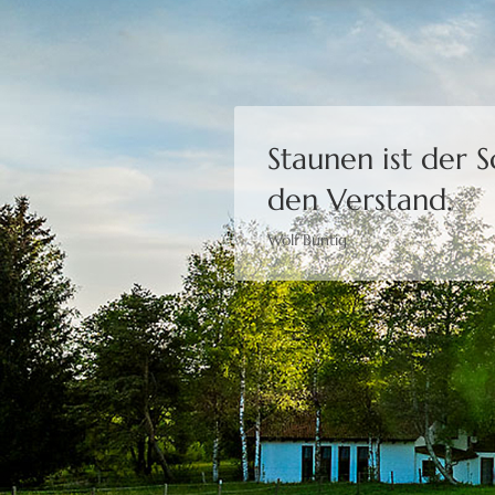
Staunen ist der 
den Verstand.
Wolf Büntig
Bewusstheit gibt 
Moshé Feldenkrais