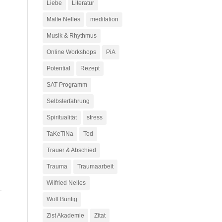
Liebe
Literatur
Malte Nelles
meditation
Musik & Rhythmus
Online Workshops
PiA
Potential
Rezept
SAT Programm
Selbsterfahrung
Spiritualität
stress
TaKeTiNa
Tod
Trauer & Abschied
Trauma
Traumaarbeit
Wilfried Nelles
Wolf Büntig
Zist Akademie
Zitat