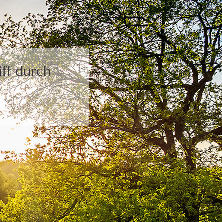
ff durch
.