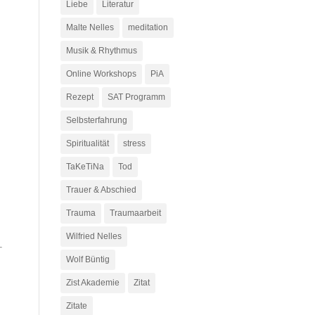
Liebe
Literatur
Malte Nelles
meditation
Musik & Rhythmus
Online Workshops
PiA
Rezept
SAT Programm
Selbsterfahrung
Spiritualität
stress
TaKeTiNa
Tod
Trauer & Abschied
Trauma
Traumaarbeit
Wilfried Nelles
Wolf Büntig
Zist Akademie
Zitat
Zitate