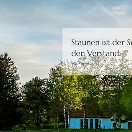
Staunen ist der 
den Verstand.
Wolf Büntig
Bewusstheit gibt 
Moshé Feldenkrais