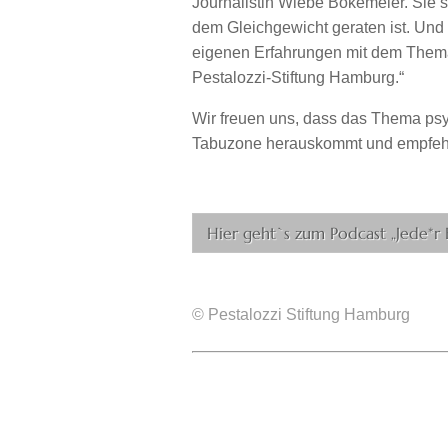
Journalistin Wiebe Bökemeier. Sie 
dem Gleichgewicht geraten ist. Und 
eigenen Erfahrungen mit dem Thema 
Pestalozzi-Stiftung Hamburg.“
Wir freuen uns, dass das Thema ps
Tabuzone herauskommt und empfehl
Hier geht`s zum Podcast „Jede*r
©
Pestalozzi Stiftung Hamburg