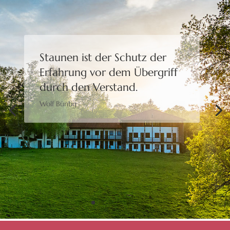
Staunen ist der Schutz der
Erfahrung
vor dem Übergriff
durch den Verstand.
Wolf Büntig
Bewusstheit gibt uns die
Freiheit,
eine Wahl zu treffen.
Moshé Feldenkrais