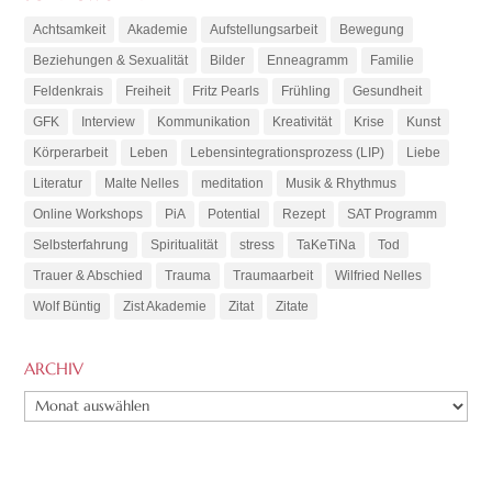
Achtsamkeit
Akademie
Aufstellungsarbeit
Bewegung
Beziehungen & Sexualität
Bilder
Enneagramm
Familie
Feldenkrais
Freiheit
Fritz Pearls
Frühling
Gesundheit
GFK
Interview
Kommunikation
Kreativität
Krise
Kunst
Körperarbeit
Leben
Lebensintegrationsprozess (LIP)
Liebe
Literatur
Malte Nelles
meditation
Musik & Rhythmus
Online Workshops
PiA
Potential
Rezept
SAT Programm
Selbsterfahrung
Spiritualität
stress
TaKeTiNa
Tod
Trauer & Abschied
Trauma
Traumaarbeit
Wilfried Nelles
Wolf Büntig
Zist Akademie
Zitat
Zitate
ARCHIV
ARCHIV