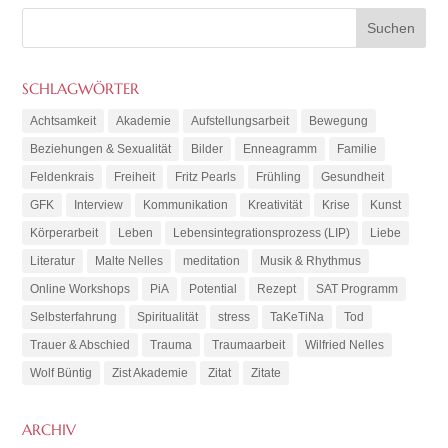
SCHLAGWÖRTER
Achtsamkeit
Akademie
Aufstellungsarbeit
Bewegung
Beziehungen & Sexualität
Bilder
Enneagramm
Familie
Feldenkrais
Freiheit
Fritz Pearls
Frühling
Gesundheit
GFK
Interview
Kommunikation
Kreativität
Krise
Kunst
Körperarbeit
Leben
Lebensintegrationsprozess (LIP)
Liebe
Literatur
Malte Nelles
meditation
Musik & Rhythmus
Online Workshops
PiA
Potential
Rezept
SAT Programm
Selbsterfahrung
Spiritualität
stress
TaKeTiNa
Tod
Trauer & Abschied
Trauma
Traumaarbeit
Wilfried Nelles
Wolf Büntig
Zist Akademie
Zitat
Zitate
ARCHIV