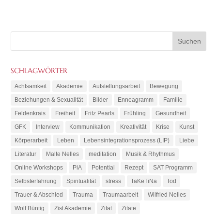
SCHLAGWÖRTER
Achtsamkeit
Akademie
Aufstellungsarbeit
Bewegung
Beziehungen & Sexualität
Bilder
Enneagramm
Familie
Feldenkrais
Freiheit
Fritz Pearls
Frühling
Gesundheit
GFK
Interview
Kommunikation
Kreativität
Krise
Kunst
Körperarbeit
Leben
Lebensintegrationsprozess (LIP)
Liebe
Literatur
Malte Nelles
meditation
Musik & Rhythmus
Online Workshops
PiA
Potential
Rezept
SAT Programm
Selbsterfahrung
Spiritualität
stress
TaKeTiNa
Tod
Trauer & Abschied
Trauma
Traumaarbeit
Wilfried Nelles
Wolf Büntig
Zist Akademie
Zitat
Zitate