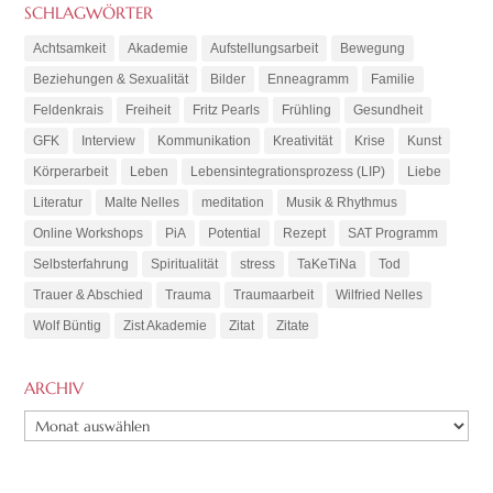
SCHLAGWÖRTER
Achtsamkeit
Akademie
Aufstellungsarbeit
Bewegung
Beziehungen & Sexualität
Bilder
Enneagramm
Familie
Feldenkrais
Freiheit
Fritz Pearls
Frühling
Gesundheit
GFK
Interview
Kommunikation
Kreativität
Krise
Kunst
Körperarbeit
Leben
Lebensintegrationsprozess (LIP)
Liebe
Literatur
Malte Nelles
meditation
Musik & Rhythmus
Online Workshops
PiA
Potential
Rezept
SAT Programm
Selbsterfahrung
Spiritualität
stress
TaKeTiNa
Tod
Trauer & Abschied
Trauma
Traumaarbeit
Wilfried Nelles
Wolf Büntig
Zist Akademie
Zitat
Zitate
ARCHIV
ARCHIV