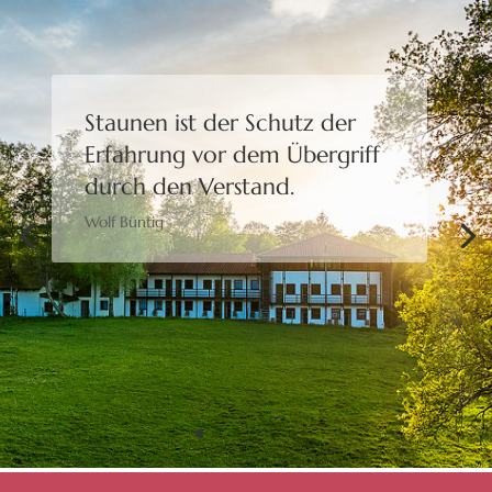
Staunen ist der Schutz der
Erfahrung
vor dem Übergriff
durch den Verstand.
Wolf Büntig
Bewusstheit gibt uns die
Freiheit,
eine Wahl zu treffen.
Moshé Feldenkrais