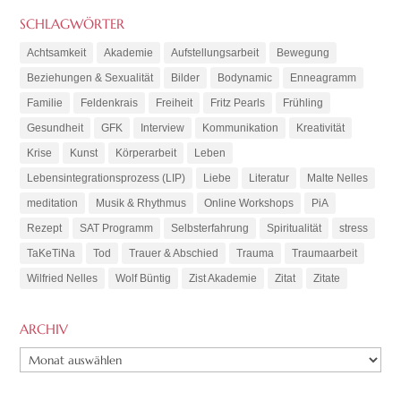
SCHLAGWÖRTER
Achtsamkeit
Akademie
Aufstellungsarbeit
Bewegung
Beziehungen & Sexualität
Bilder
Bodynamic
Enneagramm
Familie
Feldenkrais
Freiheit
Fritz Pearls
Frühling
Gesundheit
GFK
Interview
Kommunikation
Kreativität
Krise
Kunst
Körperarbeit
Leben
Lebensintegrationsprozess (LIP)
Liebe
Literatur
Malte Nelles
meditation
Musik & Rhythmus
Online Workshops
PiA
Rezept
SAT Programm
Selbsterfahrung
Spiritualität
stress
TaKeTiNa
Tod
Trauer & Abschied
Trauma
Traumaarbeit
Wilfried Nelles
Wolf Büntig
Zist Akademie
Zitat
Zitate
ARCHIV
ARCHIV