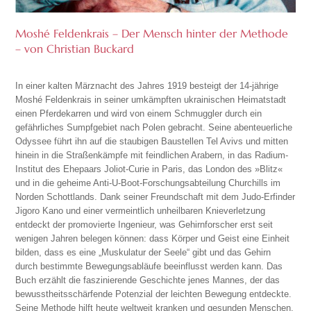
Moshé Feldenkrais – Der Mensch hinter der Methode
– von Christian Buckard
In einer kalten Märznacht des Jahres 1919 besteigt der 14-jährige
Moshé Feldenkrais in seiner umkämpften ukrainischen Heimatstadt
einen Pferdekarren und wird von einem Schmuggler durch ein
gefährliches Sumpfgebiet nach Polen gebracht. Seine abenteuerliche
Odyssee führt ihn auf die staubigen Baustellen Tel Avivs und mitten
hinein in die Straßenkämpfe mit feindlichen Arabern, in das Radium-
Institut des Ehepaars Joliot-Curie in Paris, das London des »Blitz«
und in die geheime Anti-U-Boot-Forschungsabteilung Churchills im
Norden Schottlands. Dank seiner Freundschaft mit dem Judo-Erfinder
Jigoro Kano und einer vermeintlich unheilbaren Knieverletzung
entdeckt der promovierte Ingenieur, was Gehirnforscher erst seit
wenigen Jahren belegen können: dass Körper und Geist eine Einheit
bilden, dass es eine „Muskulatur der Seele“ gibt und das Gehirn
durch bestimmte Bewegungsabläufe beeinflusst werden kann. Das
Buch erzählt die faszinierende Geschichte jenes Mannes, der das
bewusstheitsschärfende Potenzial der leichten Bewegung entdeckte.
Seine Methode hilft heute weltweit kranken und gesunden Menschen,