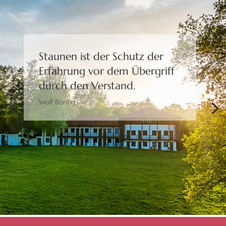
Staunen ist der Schutz der
Erfahrung
vor dem Übergriff
durch den Verstand.
Wolf Büntig
Bewusstheit gibt uns die
Freiheit,
eine Wahl zu treffen.
Moshé Feldenkrais