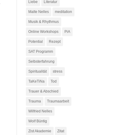
Liebe
Literatur
Malte Nelles
meditation
Musik & Rhythmus
Online Workshops
PiA
Potential
Rezept
SAT Programm
Selbsterfahrung
Spiritualität
stress
TaKeTiNa
Tod
Trauer & Abschied
Trauma
Traumaarbeit
Wilfried Nelles
Wolf Büntig
Zist Akademie
Zitat