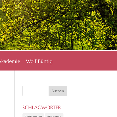
Akademie
Wolf Büntig
SCHLAGWÖRTER