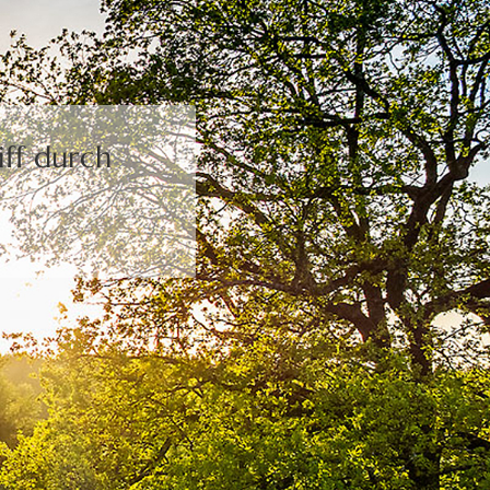
ff durch
.