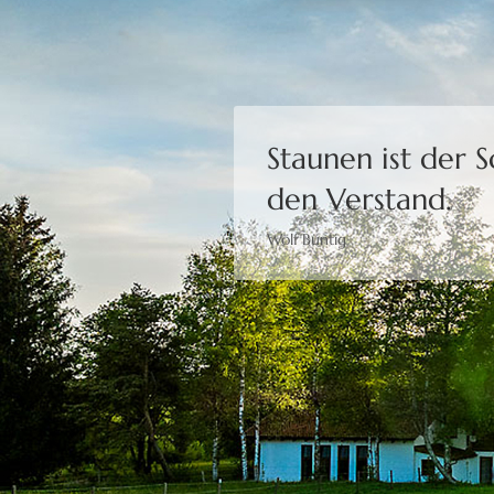
Staunen ist der 
den Verstand.
Wolf Büntig
Bewusstheit gibt 
Moshé Feldenkrais