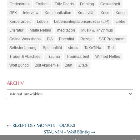
Feldenkrais
Freiheit
Fritz Pearls
Frühling
Gesundheit
GFK
Interview
Kommunikation
Kreativität
Krise
Kunst
Körperarbeit
Leben
Lebensintegrationsprozess (LIP)
Liebe
Literatur
Malte Nelles
meditation
Musik & Rhythmus
Online Workshops
PiA
Potential
Rezept
SAT Programm
Selbsterfahrung
Spiritualität
stress
TaKeTiNa
Tod
Trauer & Abschied
Trauma
Traumaarbeit
Wilfried Nelles
Wolf Büntig
Zist Akademie
Zitat
Zitate
ARCHIV
ARCHIV
←
REZEPT DES MONATS | 01/2021
STAUNEN - Wolf Büntig
→