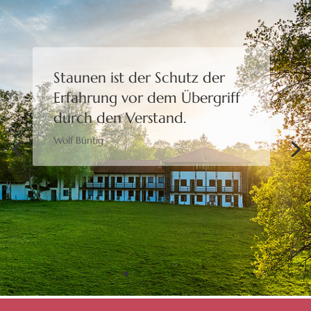
Staunen ist der Schutz der
Erfahrung
vor dem Übergriff
durch den Verstand.
Wolf Büntig
Bewusstheit gibt uns die
Freiheit,
eine Wahl zu treffen.
Moshé Feldenkrais