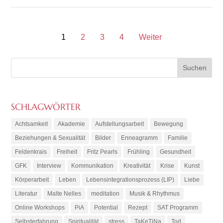
1
2
3
4
Weiter
SCHLAGWÖRTER
Achtsamkeit
Akademie
Aufstellungsarbeit
Bewegung
Beziehungen & Sexualität
Bilder
Enneagramm
Familie
Feldenkrais
Freiheit
Fritz Pearls
Frühling
Gesundheit
GFK
Interview
Kommunikation
Kreativität
Krise
Kunst
Körperarbeit
Leben
Lebensintegrationsprozess (LIP)
Liebe
Literatur
Malte Nelles
meditation
Musik & Rhythmus
Online Workshops
PiA
Potential
Rezept
SAT Programm
Selbsterfahrung
Spiritualität
stress
TaKeTiNa
Tod