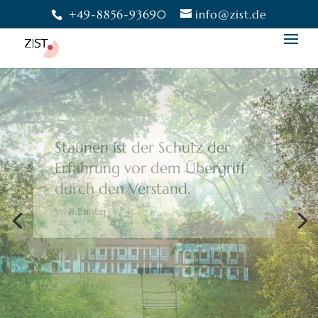
+49-8856-93690
info@zist.de
Bewusstheit gibt uns die
Freiheit,
eine Wahl zu treffen.
Moshé Feldenkrais