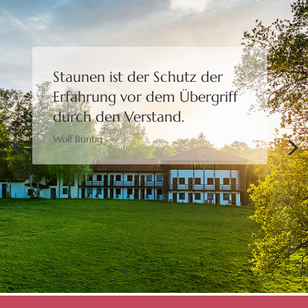
Staunen ist der Schutz der
Erfahrung
vor dem Übergriff
durch den Verstand.
Wolf Büntig
Bewusstheit gibt uns die
Freiheit,
eine Wahl zu treffen.
Moshé Feldenkrais