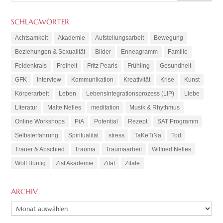
SCHLAGWÖRTER
Achtsamkeit
Akademie
Aufstellungsarbeit
Bewegung
Beziehungen & Sexualität
Bilder
Enneagramm
Familie
Feldenkrais
Freiheit
Fritz Pearls
Frühling
Gesundheit
GFK
Interview
Kommunikation
Kreativität
Krise
Kunst
Körperarbeit
Leben
Lebensintegrationsprozess (LIP)
Liebe
Literatur
Malte Nelles
meditation
Musik & Rhythmus
Online Workshops
PiA
Potential
Rezept
SAT Programm
Selbsterfahrung
Spiritualität
stress
TaKeTiNa
Tod
Trauer & Abschied
Trauma
Traumaarbeit
Wilfried Nelles
Wolf Büntig
Zist Akademie
Zitat
Zitate
ARCHIV
ARCHIV