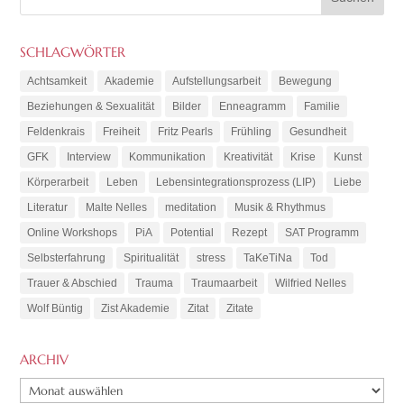
SCHLAGWÖRTER
Achtsamkeit
Akademie
Aufstellungsarbeit
Bewegung
Beziehungen & Sexualität
Bilder
Enneagramm
Familie
Feldenkrais
Freiheit
Fritz Pearls
Frühling
Gesundheit
GFK
Interview
Kommunikation
Kreativität
Krise
Kunst
Körperarbeit
Leben
Lebensintegrationsprozess (LIP)
Liebe
Literatur
Malte Nelles
meditation
Musik & Rhythmus
Online Workshops
PiA
Potential
Rezept
SAT Programm
Selbsterfahrung
Spiritualität
stress
TaKeTiNa
Tod
Trauer & Abschied
Trauma
Traumaarbeit
Wilfried Nelles
Wolf Büntig
Zist Akademie
Zitat
Zitate
ARCHIV
ARCHIV