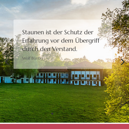
Staunen ist der Schutz der
Erfahrung
vor dem Übergriff
durch den Verstand.
Wolf Büntig
Bewusstheit gibt uns die
Freiheit,
eine Wahl zu treffen.
Moshé Feldenkrais