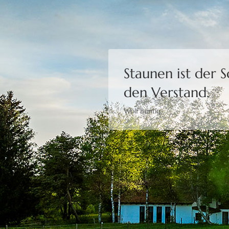
Staunen ist der 
den Verstand.
Wolf Büntig
Bewusstheit gibt 
Moshé Feldenkrais