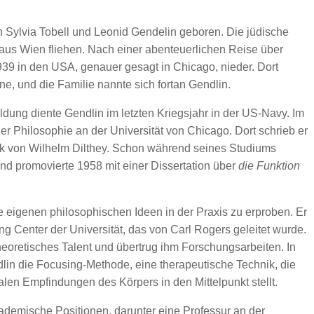
n Sylvia Tobell und Leonid Gendelin geboren. Die jüdische
aus Wien fliehen. Nach einer abenteuerlichen Reise über
939 in den USA, genauer gesagt in Chicago, nieder. Dort
, und die Familie nannte sich fortan Gendlin.
dung diente Gendlin im letzten Kriegsjahr in der US-Navy. Im
r Philosophie an der Universität von Chicago. Dort schrieb er
rk von Wilhelm Dilthey. Schon während seines Studiums
und promovierte 1958 mit einer Dissertation über
die Funktion
.
 eigenen philosophischen Ideen in der Praxis zu erproben. Er
g Center der Universität, das von Carl Rogers geleitet wurde.
eoretisches Talent und übertrug ihm Forschungsarbeiten. In
lin die Focusing-Methode, eine therapeutische Technik, die
len Empfindungen des Körpers in den Mittelpunkt stellt.
demische Positionen, darunter eine Professur an der