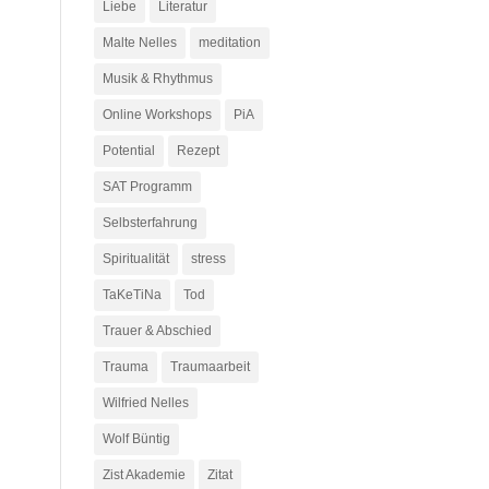
Liebe
Literatur
Malte Nelles
meditation
Musik & Rhythmus
Online Workshops
PiA
Potential
Rezept
SAT Programm
Selbsterfahrung
Spiritualität
stress
TaKeTiNa
Tod
Trauer & Abschied
Trauma
Traumaarbeit
Wilfried Nelles
Wolf Büntig
Zist Akademie
Zitat