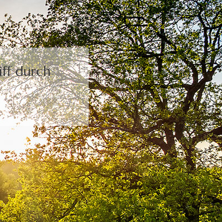
ff durch
.