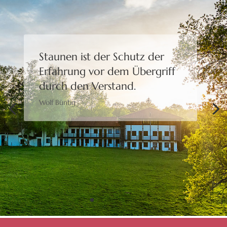
Staunen ist der Schutz der
Erfahrung
vor dem Übergriff
durch den Verstand.
Wolf Büntig
Bewusstheit gibt uns die
Freiheit,
eine Wahl zu treffen.
Moshé Feldenkrais