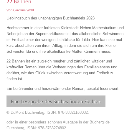
22 Bahnen
Von Caroline Wahl
Lieblingsbuch des unabhängigen Buchhandels 2023
Hochsommer in einer farblosen Kleinstadt: Neben Mathestudium und
Nebenjob an der Supermarktkasse ist das allabendliche Schwimmen
im Freibad einer der wenigen Lichtblicke für Tilda. Hier kann sie mal
kurz abschalten von ihrem Alltag, in dem sie sich um ihre kleine
Schwester Ida und ihre alkoholkranke Mutter kümmern muss.
22 Bahnen ist ein zugleich rougher und zärtlicher, witziger und
kraftvoller Roman über die Verheerungen des Familienlebens und
darüber, wie das Glück zwischen Verantwortung und Freiheit zu
finden ist.
Ein berührender und herzerwärmender Roman, absolut lesenswert.
Eine Leseprobe des Buches finden Sie hier.
©
DuMont Buchverlag, ISBN: 978-38321168032,
oder in einer besonders schönen Ausgabe in der Büchergilde
Gutenberg, ISBN: 978-3763274802