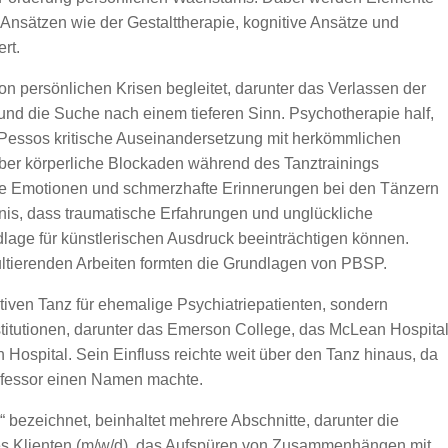
Ansätzen wie der Gestalttherapie, kognitive Ansätze und
rt.
 persönlichen Krisen begleitet, darunter das Verlassen der
nd die Suche nach einem tieferen Sinn. Psychotherapie half,
 Pessos kritische Auseinandersetzung mit herkömmlichen
ber körperliche Blockaden während des Tanztrainings
rke Emotionen und schmerzhafte Erinnerungen bei den Tänzern
ntnis, dass traumatische Erfahrungen und unglückliche
lage für künstlerischen Ausdruck beeinträchtigen können.
ultierenden Arbeiten formten die Grundlagen von PBSP.
ativen Tanz für ehemalige Psychiatriepatienten, sondern
stitutionen, darunter das Emerson College, das McLean Hospita
Hospital. Sein Einfluss reichte weit über den Tanz hinaus, da
ofessor einen Namen machte.
“ bezeichnet, beinhaltet mehrere Abschnitte, darunter die
es Klienten (m/w/d), das Aufspüren von Zusammenhängen mit