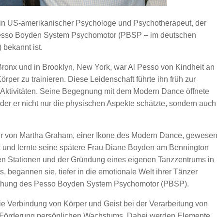
ein US-amerikanischer Psychologe und Psychotherapeut, der
 Pesso Boyden System Psychomotor (PBSP – im deutschen
bekannt ist.
onx und in Brooklyn, New York, war Al Pesso von Kindheit an
örper zu trainieren. Diese Leidenschaft führte ihn früh zur
 Aktivitäten. Seine Begegnung mit dem Modern Dance öffnete
 der er nicht nur die physischen Aspekte schätzte, sondern auch
r von Martha Graham, einer Ikone des Modern Dance, gewese
rt und lernte seine spätere Frau Diane Boyden am Bennington
n Stationen und der Gründung eines eigenen Tanzzentrums in
 begannen sie, tiefer in die emotionale Welt ihrer Tänzer
stehung des Pesso Boyden System Psychomotor (PBSP).
e Verbindung von Körper und Geist bei der Verarbeitung von
 Förderung persönlichen Wachstums. Dabei werden Elemente