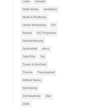
Liebe
Literatur
Malte Nelles
meditation
Musik & Rhythmus
Online Workshops
PiA
Rezept
SAT Programm
Selbsterfahrung
Spiritualität
stress
TaKeTiNa
Tod
Trauer & Abschied
n
Trauma
Traumaarbeit
Wilfried Nelles
Wolf Büntig
Zist Akademie
Zitat
Zitate