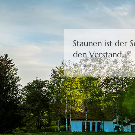
Bewusstheit gibt 
Moshé Feldenkrais