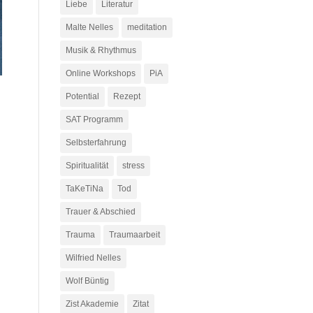
Liebe
Literatur
Malte Nelles
meditation
Musik & Rhythmus
Online Workshops
PiA
Potential
Rezept
SAT Programm
Selbsterfahrung
Spiritualität
stress
TaKeTiNa
Tod
Trauer & Abschied
Trauma
Traumaarbeit
Wilfried Nelles
Wolf Büntig
Zist Akademie
Zitat