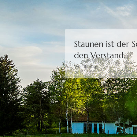
Staunen ist der 
den Verstand.
Wolf Büntig
Bewusstheit gibt 
Moshé Feldenkrais