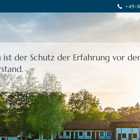
+49-8
heit gibt uns die Freiheit,
eine Wahl 
rais