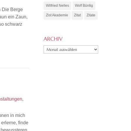
Wilfried Nelles
Wolf Büntig
n Die Berge
Zist Akademie
Zitat
Zitate
aun ein Zaun,
 so schwarz
ARCHIV
ARCHIV
staltungen
,
ionen in mich
erlerne, finde
 bewussteren