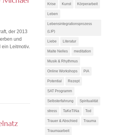
 Michael
Krise
Kunst
Körperarbeit
Leben
Lebensintegrationsprozess
aft, der 2013
(LIP)
Sterben und
Liebe
Literatur
 ein Leitmotiv.
Malte Nelles
meditation
Musik & Rhythmus
Online Workshops
PiA
Potential
Rezept
SAT Programm
Selbsterfahrung
Spiritualität
stress
TaKeTiNa
Tod
Trauer & Abschied
Trauma
lnatz
Traumaarbeit