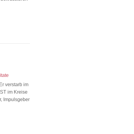
itate
r verstarb im
IST im Kreise
r, Impulsgeber