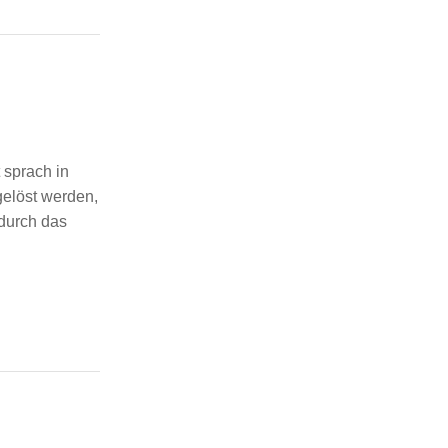
prach in
gelöst werden,
durch das