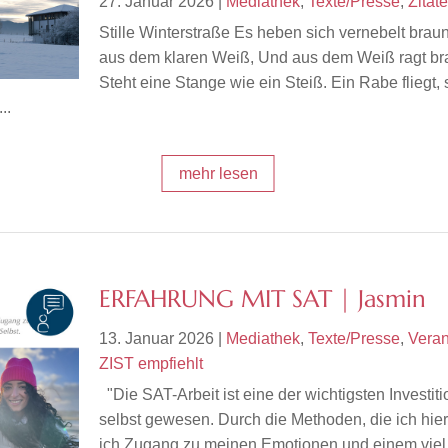
27. Januar 2026
|
Mediathek
,
Texte/Presse
,
Zitate
Stille Winterstraße Es heben sich vernebelt brau
aus dem klaren Weiß, Und aus dem Weiß ragt br
Steht eine Stange wie ein Steiß. Ein Rabe fliegt,
..
mehr lesen
ERFAHRUNG MIT SAT | Jasmin
13. Januar 2026
|
Mediathek
,
Texte/Presse
,
Veran
ZIST empfiehlt
"Die SAT-Arbeit ist eine der wichtigsten Investit
selbst gewesen. Durch die Methoden, die ich hier 
ich Zugang zu meinen Emotionen und einem viel