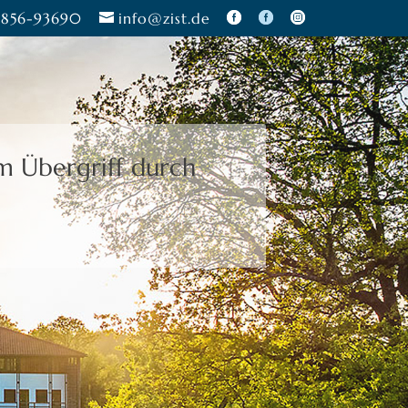
856-93690
info@zist.de
zu treffen.