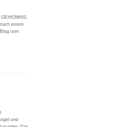
 GEHEIMNIS
nach einem
 Blog vom
t
angel und
rt wurden. Das