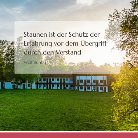
Staunen ist der Schutz der
Erfahrung
vor dem Übergriff
durch den Verstand.
Wolf Büntig
Bewusstheit gibt uns die
Freiheit,
eine Wahl zu treffen.
Moshé Feldenkrais