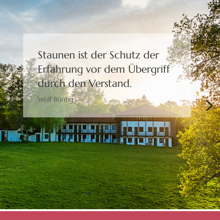
Staunen ist der Schutz der
Erfahrung
vor dem Übergriff
durch den Verstand.
Wolf Büntig
Bewusstheit gibt uns die
Freiheit,
eine Wahl zu treffen.
Moshé Feldenkrais