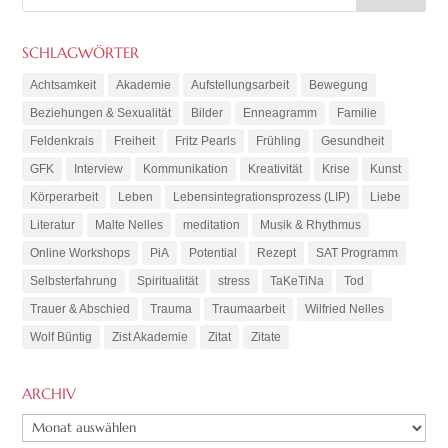
SCHLAGWÖRTER
Achtsamkeit
Akademie
Aufstellungsarbeit
Bewegung
Beziehungen & Sexualität
Bilder
Enneagramm
Familie
Feldenkrais
Freiheit
Fritz Pearls
Frühling
Gesundheit
GFK
Interview
Kommunikation
Kreativität
Krise
Kunst
Körperarbeit
Leben
Lebensintegrationsprozess (LIP)
Liebe
Literatur
Malte Nelles
meditation
Musik & Rhythmus
Online Workshops
PiA
Potential
Rezept
SAT Programm
Selbsterfahrung
Spiritualität
stress
TaKeTiNa
Tod
Trauer & Abschied
Trauma
Traumaarbeit
Wilfried Nelles
Wolf Büntig
Zist Akademie
Zitat
Zitate
ARCHIV
ARCHIV