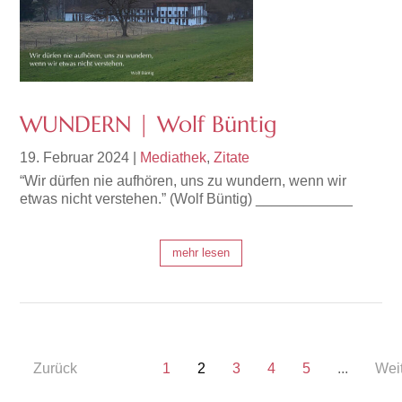
WUNDERN | Wolf Büntig
19. Februar 2024
|
Mediathek
,
Zitate
“Wir dürfen nie aufhören, uns zu wundern, wenn wir
etwas nicht verstehen.” (Wolf Büntig) ____________
mehr lesen
Zurück
1
2
3
4
5
...
Wei