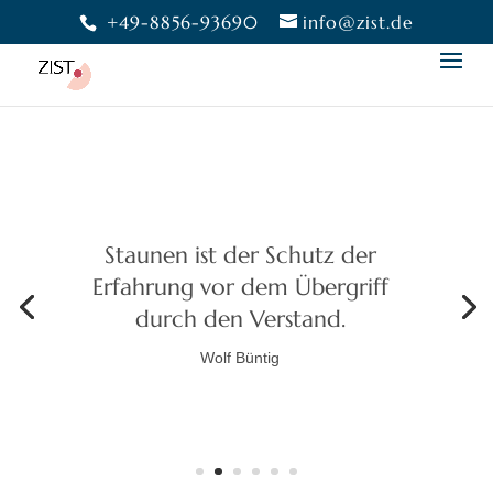
+49-8856-93690
info@zist.de
Bewusstheit gibt uns die
Freiheit,
eine Wahl zu treffen.
Moshé Feldenkrais