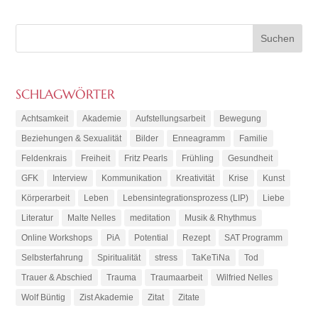
SCHLAGWÖRTER
Achtsamkeit
Akademie
Aufstellungsarbeit
Bewegung
Beziehungen & Sexualität
Bilder
Enneagramm
Familie
Feldenkrais
Freiheit
Fritz Pearls
Frühling
Gesundheit
GFK
Interview
Kommunikation
Kreativität
Krise
Kunst
Körperarbeit
Leben
Lebensintegrationsprozess (LIP)
Liebe
Literatur
Malte Nelles
meditation
Musik & Rhythmus
Online Workshops
PiA
Potential
Rezept
SAT Programm
Selbsterfahrung
Spiritualität
stress
TaKeTiNa
Tod
Trauer & Abschied
Trauma
Traumaarbeit
Wilfried Nelles
Wolf Büntig
Zist Akademie
Zitat
Zitate