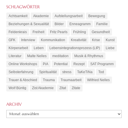
SCHLAGWÖRTER
Achtsamkeit
Akademie
Aufstellungsarbeit
Bewegung
Beziehungen & Sexualität
Bilder
Enneagramm
Familie
Feldenkrais
Freiheit
Fritz Pearls
Frühling
Gesundheit
GFK
Interview
Kommunikation
Kreativität
Krise
Kunst
Körperarbeit
Leben
Lebensintegrationsprozess (LIP)
Liebe
Literatur
Malte Nelles
meditation
Musik & Rhythmus
Online Workshops
PiA
Potential
Rezept
SAT Programm
Selbsterfahrung
Spiritualität
stress
TaKeTiNa
Tod
Trauer & Abschied
Trauma
Traumaarbeit
Wilfried Nelles
Wolf Büntig
Zist Akademie
Zitat
Zitate
ARCHIV
ARCHIV