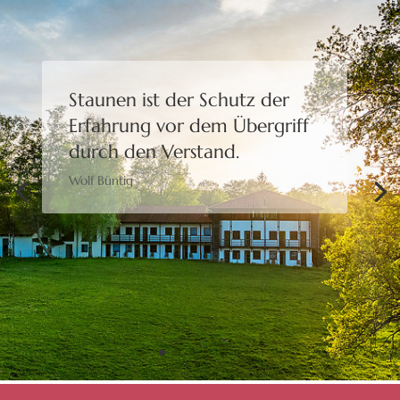
Staunen ist der Schutz der
Erfahrung
vor dem Übergriff
durch den Verstand.
Wolf Büntig
Bewusstheit gibt uns die
Freiheit,
eine Wahl zu treffen.
Moshé Feldenkrais