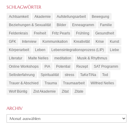
SCHLAGWÖRTER
Achtsamkeit
Akademie
Aufstellungsarbeit
Bewegung
Beziehungen & Sexualität
Bilder
Enneagramm
Familie
Feldenkrais
Freiheit
Fritz Pearls
Frühling
Gesundheit
GFK
Interview
Kommunikation
Kreativität
Krise
Kunst
Körperarbeit
Leben
Lebensintegrationsprozess (LIP)
Liebe
Literatur
Malte Nelles
meditation
Musik & Rhythmus
Online Workshops
PiA
Potential
Rezept
SAT Programm
Selbsterfahrung
Spiritualität
stress
TaKeTiNa
Tod
Trauer & Abschied
Trauma
Traumaarbeit
Wilfried Nelles
Wolf Büntig
Zist Akademie
Zitat
Zitate
ARCHIV
ARCHIV