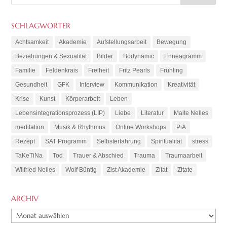
SCHLAGWÖRTER
Achtsamkeit
Akademie
Aufstellungsarbeit
Bewegung
Beziehungen & Sexualität
Bilder
Bodynamic
Enneagramm
Familie
Feldenkrais
Freiheit
Fritz Pearls
Frühling
Gesundheit
GFK
Interview
Kommunikation
Kreativität
Krise
Kunst
Körperarbeit
Leben
Lebensintegrationsprozess (LIP)
Liebe
Literatur
Malte Nelles
meditation
Musik & Rhythmus
Online Workshops
PiA
Rezept
SAT Programm
Selbsterfahrung
Spiritualität
stress
TaKeTiNa
Tod
Trauer & Abschied
Trauma
Traumaarbeit
Wilfried Nelles
Wolf Büntig
Zist Akademie
Zitat
Zitate
ARCHIV
ARCHIV