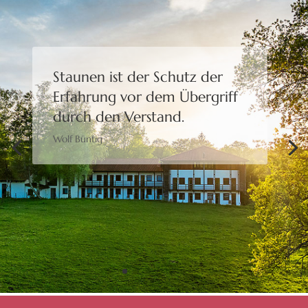
Staunen ist der Schutz der
Erfahrung
vor dem Übergriff
durch den Verstand.
Wolf Büntig
Bewusstheit gibt uns die
Freiheit,
eine Wahl zu treffen.
Moshé Feldenkrais