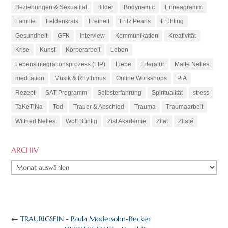
Beziehungen & Sexualität
Bilder
Bodynamic
Enneagramm
Familie
Feldenkrais
Freiheit
Fritz Pearls
Frühling
Gesundheit
GFK
Interview
Kommunikation
Kreativität
Krise
Kunst
Körperarbeit
Leben
Lebensintegrationsprozess (LIP)
Liebe
Literatur
Malte Nelles
meditation
Musik & Rhythmus
Online Workshops
PiA
Rezept
SAT Programm
Selbsterfahrung
Spiritualität
stress
TaKeTiNa
Tod
Trauer & Abschied
Trauma
Traumaarbeit
Wilfried Nelles
Wolf Büntig
Zist Akademie
Zitat
Zitate
ARCHIV
ARCHIV
←
TRAURIGSEIN - Paula Modersohn-Becker