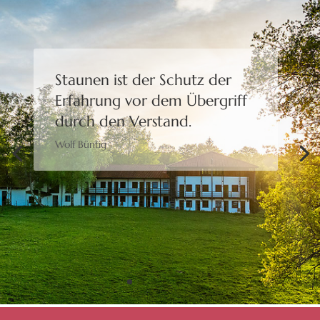
Staunen ist der Schutz der
Erfahrung
vor dem Übergriff
durch den Verstand.
Wolf Büntig
Bewusstheit gibt uns die
Freiheit,
eine Wahl zu treffen.
Moshé Feldenkrais