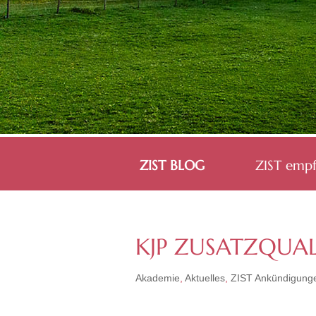
ZIST BLOG
ZIST empf
KJP ZUSATZQUAL
Akademie
,
Aktuelles
,
ZIST Ankündigung