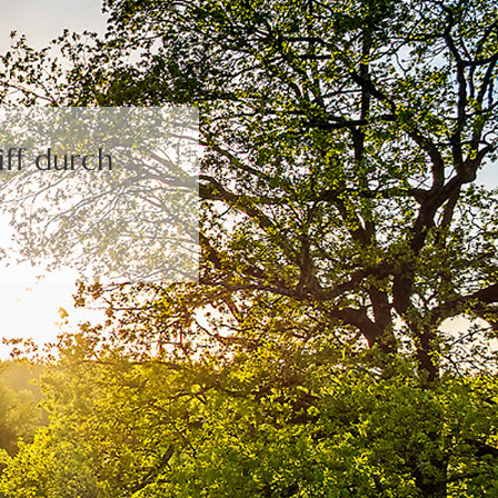
ff durch
.