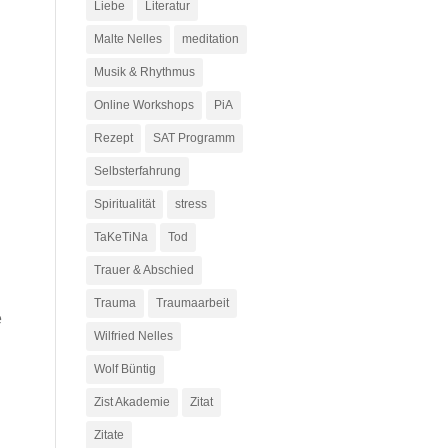
Liebe
Literatur
Malte Nelles
meditation
Musik & Rhythmus
Online Workshops
PiA
Rezept
SAT Programm
Selbsterfahrung
Spiritualität
stress
TaKeTiNa
Tod
Trauer & Abschied
Trauma
Traumaarbeit
e
Wilfried Nelles
Wolf Büntig
Zist Akademie
Zitat
Zitate