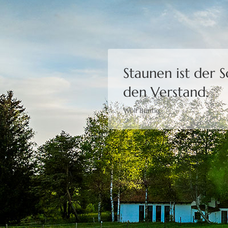
Staunen ist der 
den Verstand.
Wolf Büntig
Bewusstheit gibt 
Moshé Feldenkrais