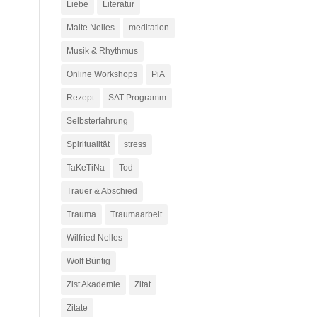
Liebe
Literatur
Malte Nelles
meditation
Musik & Rhythmus
Online Workshops
PiA
Rezept
SAT Programm
Selbsterfahrung
Spiritualität
stress
TaKeTiNa
Tod
Trauer & Abschied
Trauma
Traumaarbeit
Wilfried Nelles
Wolf Büntig
Zist Akademie
Zitat
Zitate