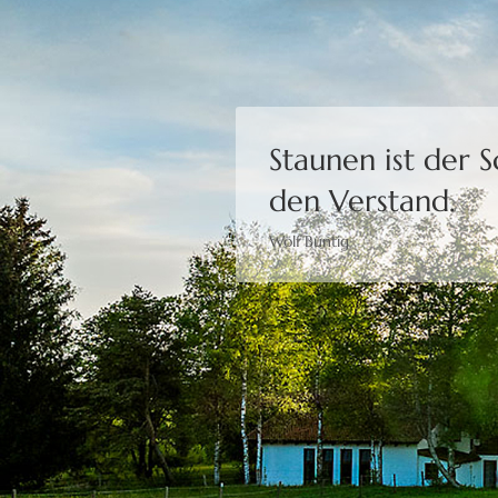
Staunen ist der 
den Verstand.
Wolf Büntig
Bewusstheit gibt 
Moshé Feldenkrais