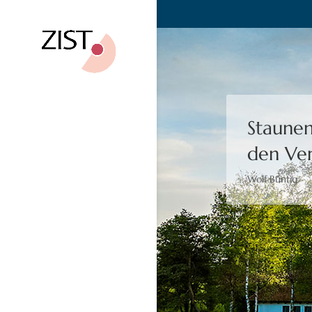
Staunen
den Ver
Wolf Büntig
Bewusst
Moshé Feldenk