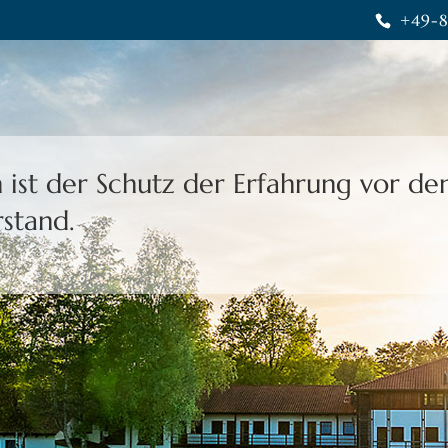
+49-8
 ist der Schutz der Erfahrung
vor de
stand.
heit gibt uns die Freiheit,
eine Wahl 
rais