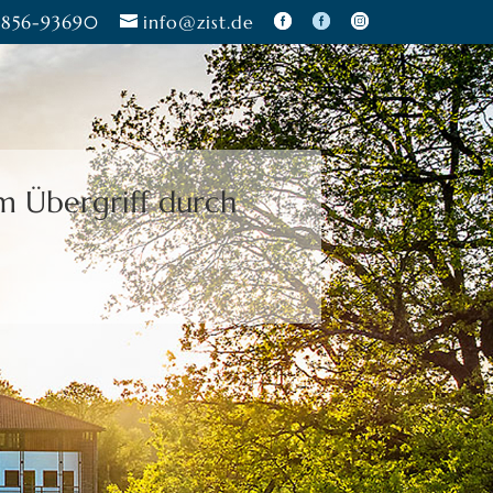
856-93690
info@zist.de
m Übergriff durch
zu treffen.