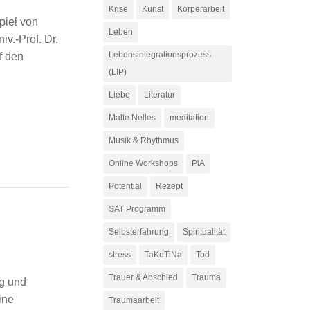
Krise
Kunst
Körperarbeit
piel von
Leben
v.-Prof. Dr.
Lebensintegrationsprozess
f den
(LIP)
Liebe
Literatur
Malte Nelles
meditation
Musik & Rhythmus
Online Workshops
PiA
Potential
Rezept
SAT Programm
Selbsterfahrung
Spiritualität
stress
TaKeTiNa
Tod
Trauer & Abschied
Trauma
g und
ine
Traumaarbeit