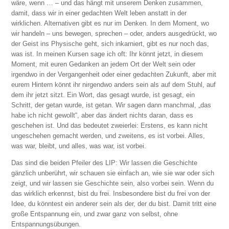
wäre, wenn … – und das hängt mit unserem Denken zusammen,
damit, dass wir in einer gedachten Welt leben anstatt in der
wirklichen. Alternativen gibt es nur im Denken. In dem Moment, wo
wir handeln – uns bewegen, sprechen – oder, anders ausgedrückt, wo
der Geist ins Physische geht, sich inkarniert, gibt es nur noch das,
was ist. In meinen Kursen sage ich oft: Ihr könnt jetzt, in diesem
Moment, mit euren Gedanken an jedem Ort der Welt sein oder
irgendwo in der Vergangenheit oder einer gedachten Zukunft, aber mit
eurem Hintern könnt ihr nirgendwo anders sein als auf dem Stuhl, auf
dem ihr jetzt sitzt. Ein Wort, das gesagt wurde, ist gesagt, ein
Schritt, der getan wurde, ist getan. Wir sagen dann manchmal, „das
habe ich nicht gewollt“, aber das ändert nichts daran, dass es
geschehen ist. Und das bedeutet zweierlei: Erstens, es kann nicht
ungeschehen gemacht werden, und zweitens, es ist vorbei. Alles,
was war, bleibt, und alles, was war, ist vorbei.
Das sind die beiden Pfeiler des LIP: Wir lassen die Geschichte
gänzlich unberührt, wir schauen sie einfach an, wie sie war oder sich
zeigt, und wir lassen sie Geschichte sein, also vorbei sein. Wenn du
das wirklich erkennst, bist du frei. Insbesondere bist du frei von der
Idee, du könntest ein anderer sein als der, der du bist. Damit tritt eine
große Entspannung ein, und zwar ganz von selbst, ohne
Entspannungsübungen.