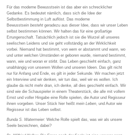
Für das moderne Bewusstsein ist das aber ein schrecklicher
Gedanke. Es bedeutet nämlich, dass sich die Idee der
Selbstbestimmung in Luft auflöst. Das moderne
Bewusstsein
besteht
geradezu aus dieser Idee, dass wir unser Leben
selbst bestimmen können. Wir halten das für eine großartige
Errungenschaft. Tatsächlich jedoch ist sie die Wurzel all unseres
seelischen Leidens und sie geht vollständig an der Wirklichkeit
vorbei. Niemand hat bestimmt, von wem er abstammt und wann, wo
und unter welchen Umständen er geboren wurde, niemand bestimmt,
wann, wie und woran er stirbt. Das Leben geschieht einfach, ganz
unabhängig von unserem Wollen und unseren Ideen. Das gilt nicht
nur für Anfang und Ende, es gilt in jeder Sekunde. Wir machen jetzt
ein Interview und wir denken, wir tun das, weil wir es wollen. Ich
glaube da nicht mehr dran, ich denke, all dies geschieht einfach. Wir
sind wie die Schauspieler in einem Theaterstück, die alle mit vollem
Ernst und voller Hingabe eine Rolle spielen, die Autor und Regisseur
ihnen vorgeben. Unser Stück hier heißt
mein Leben
, und Autor wie
Regisseur ist das Leben selbst.
Bunda S. Watermeier
: Welche Rolle spielt das, was wir als unsere
Seele bezeichnen, dabei?