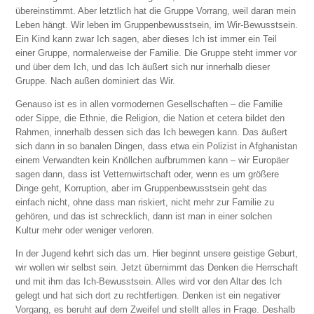
übereinstimmt. Aber letztlich hat die Gruppe Vorrang, weil daran mein
Leben hängt. Wir leben im Gruppenbewusstsein, im Wir-Bewusstsein.
Ein Kind kann zwar Ich sagen, aber dieses Ich ist immer ein Teil
einer Gruppe, normalerweise der Familie. Die Gruppe steht immer vor
und über dem Ich, und das Ich äußert sich nur innerhalb dieser
Gruppe. Nach außen dominiert das Wir.
Genauso ist es in allen vormodernen Gesellschaften – die Familie
oder Sippe, die Ethnie, die Religion, die Nation et cetera bildet den
Rahmen, innerhalb dessen sich das Ich bewegen kann. Das äußert
sich dann in so banalen Dingen, dass etwa ein Polizist in Afghanistan
einem Verwandten kein Knöllchen aufbrummen kann – wir Europäer
sagen dann, dass ist Vetternwirtschaft oder, wenn es um größere
Dinge geht, Korruption, aber im Gruppenbewusstsein geht das
einfach nicht, ohne dass man riskiert, nicht mehr zur Familie zu
gehören, und das ist schrecklich, dann ist man in einer solchen
Kultur mehr oder weniger verloren.
In der Jugend kehrt sich das um. Hier beginnt unsere geistige Geburt,
wir wollen wir selbst sein. Jetzt übernimmt das Denken die Herrschaft
und mit ihm das Ich-Bewusstsein. Alles wird vor den Altar des Ich
gelegt und hat sich dort zu rechtfertigen. Denken ist ein negativer
Vorgang, es beruht auf dem Zweifel und stellt alles in Frage. Deshalb