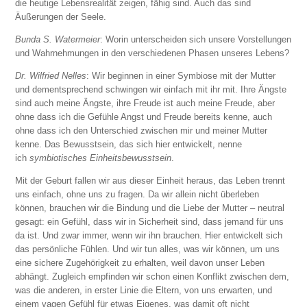
die heutige Lebensrealität zeigen, fähig sind. Auch das sind
Äußerungen der Seele.
Bunda S. Watermeier
: Worin unterscheiden sich unsere Vorstellungen
und Wahrnehmungen in den verschiedenen Phasen unseres Lebens?
Dr. Wilfried Nelles
: Wir beginnen in einer Symbiose mit der Mutter
und dementsprechend schwingen wir einfach mit ihr mit. Ihre Ängste
sind auch meine Ängste, ihre Freude ist auch meine Freude, aber
ohne dass ich die Gefühle Angst und Freude bereits kenne, auch
ohne dass ich den Unterschied zwischen mir und meiner Mutter
kenne. Das Bewusstsein, das sich hier entwickelt, nenne
ich
symbiotisches Einheitsbewusstsein
.
Mit der Geburt fallen wir aus dieser Einheit heraus, das Leben trennt
uns einfach, ohne uns zu fragen. Da wir allein nicht überleben
können, brauchen wir die Bindung und die Liebe der Mutter – neutral
gesagt: ein Gefühl, dass wir in Sicherheit sind, dass jemand für uns
da ist. Und zwar immer, wenn wir ihn brauchen. Hier entwickelt sich
das persönliche Fühlen. Und wir tun alles, was wir können, um uns
eine sichere Zugehörigkeit zu erhalten, weil davon unser Leben
abhängt. Zugleich empfinden wir schon einen Konflikt zwischen dem,
was die anderen, in erster Linie die Eltern, von uns erwarten, und
einem vagen Gefühl für etwas Eigenes, was damit oft nicht