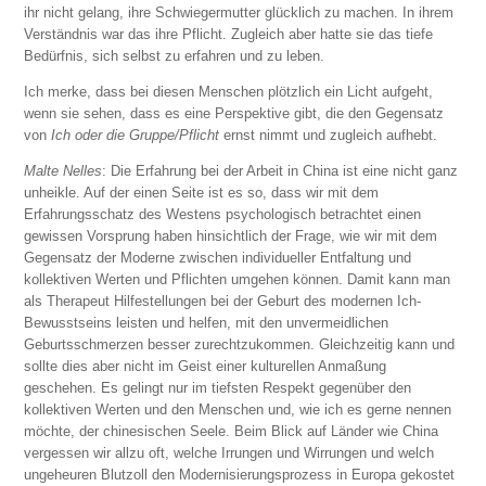
ihr nicht gelang, ihre Schwiegermutter glücklich zu machen. In ihrem
Verständnis war das ihre Pflicht. Zugleich aber hatte sie das tiefe
Bedürfnis, sich selbst zu erfahren und zu leben.
Ich merke, dass bei diesen Menschen plötzlich ein Licht aufgeht,
wenn sie sehen, dass es eine Perspektive gibt, die den Gegensatz
von
Ich oder die Gruppe/Pflicht
ernst nimmt und zugleich aufhebt.
Malte Nelles
: Die Erfahrung bei der Arbeit in China ist eine nicht ganz
unheikle. Auf der einen Seite ist es so, dass wir mit dem
Erfahrungsschatz des Westens psychologisch betrachtet einen
gewissen Vorsprung haben hinsichtlich der Frage, wie wir mit dem
Gegensatz der Moderne zwischen individueller Entfaltung und
kollektiven Werten und Pflichten umgehen können. Damit kann man
als Therapeut Hilfestellungen bei der Geburt des modernen Ich-
Bewusstseins leisten und helfen, mit den unvermeidlichen
Geburtsschmerzen besser zurechtzukommen. Gleichzeitig kann und
sollte dies aber nicht im Geist einer kulturellen Anmaßung
geschehen. Es gelingt nur im tiefsten Respekt gegenüber den
kollektiven Werten und den Menschen und, wie ich es gerne nennen
möchte, der chinesischen Seele. Beim Blick auf Länder wie China
vergessen wir allzu oft, welche Irrungen und Wirrungen und welch
ungeheuren Blutzoll den Modernisierungsprozess in Europa gekostet