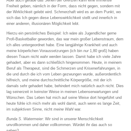
Aber auch gerade das Sehen der Grenzen kann eine immense
Freiheit geben, nämlich in der Form, dass nicht gegen, sondern mit
der Wirklichkeit gelebt wird. Schmerzhaft wird es an dem Punkt, wo
sich das Ich gegen diese Lebenswirklichkeit stellt und innerlich in
einer anderen, illusionären Möglichkeit lebt.
Hierzu ein persönliches Beispiel: Ich wäre als Jugendlicher gerne
Profi-Basketballer geworden, das war mein großer Lebenstraum, dem
ich alles untergeordnet habe. Eine langjährige Krankheit und auch
meine körperlichen Voraussetzungen (ich bin
nur
1,80 groß) haben
diesen Traum nicht wahr werden lassen. Damit habe ich viele Jahre
gehadert, aber es dann schließlich hingenommen. Heute, in meinem
Beruf als Therapeut, sind die Schmerzen und Krisenerfahrungen, in
die und durch die ich vom Leben gezwungen wurde, außerordentlich
hilfreich, und meine durchschnittliche Körpergröße, mit der ich
damals sehr gehadert habe, behindert mich natürlich auch nicht. Dies
lag seinerzeit in keinster Weise in meinen Lebenserwartungen und
Wünschen. Das Leben hat mich auf seine Weise dort hingeführt und
heute fühle ich mich mehr als wohl damit, auch wenn es lange Zeit,
im subjektiven Sinne, nicht
meine Wahl
war.
Bunda S. Watermeier
: Wir sind in unserer Menschlichkeit
unvollkommen und daher vollkommen. Würdet ihr das auch so
sehen?