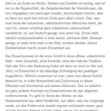
führt es am Ende ins Nichts. Denken und Zweifeln ist wichtig, weil wir
nur so die Begrenztheit, die Zeitgebundenheit der Vorstellungen, die
uns mitgegeben und anerzogen wurden, durchschauen können, aber
es lässt uns auch leer und am Ende ganz allein zurück. Das, was
man heute den autonomen, selbstbestimmten Menschen nennt, der
sein Ich, seinen scheinbar ganz subjektiven Lebensentwurf
verwirklicht, ist, auf Deutsch gesagt, eine
arme Sau
. Er/sie steht
nämlich mutterseelenallein in einer leeren, sinnlosen Welt. Genauer
gesagt, er steht nicht mehr
in
der Welt, sondern
darüber
. Dieses
Darüberstehen macht unsere Einsamkeit aus.
Das Erwachsensein ist der erste Schritt in diese offene, unbestimmte
Welt – ohne Sicherheit, ohne Kontrolle, ohne den Halt der Tradition.
Halt oder Sinn oder Bedeutung finden wir dann nur noch im Hier und
Jetzt, im Eintauchen in die lebendige Schwingung des jeweiligen
Augenblicks. Wirklich erwachsen ist man, wenn man diesen Schritt
bewusst tut, in voller Bewusstheit und Zustimmung zu dieser
Offenheit und Unsicherheit und seinem Alleinsein. Das ist natürlich
ein ganz anderes Konzept von Erwachsensein als das allgemein
vorherrschende. Es geht im Sinne des Wortes um das
Herauswachsen aus allem Kindlichen, aus allem, was uns vorgesagt
wurde, um das Finden einer jeweils eigenen und jeweils neuen, ganz
und gar frischen Antwort auf das Leben, wie es uns im jeweiligen