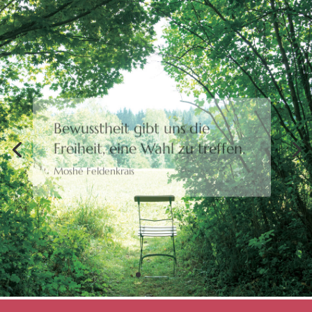
Bewusstheit gibt uns die
Freiheit,
eine Wahl zu treffen.
Moshé Feldenkrais