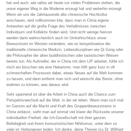
hat und auch, wie ratlos wir heute vor vielen Problemen stehen, die
unser eigener Weg in die Moderne erzeugt hat und weiterhin erzeugt.
Wenn wir uns die Jahrtausende alte chinesische Hochkultur
anschauen, wird vollkommen klar, dass man in China eigene
Antworten auf die große Frage des Verhältnisses zwischen
Individuum und Kollektiv finden wird. Und nicht wenige hiervon
werden dann wahrscheinlich auch im Umkehrschluss unser
Bewusstsein im Westen verändern, wie es beispielsweise die
traditionelle chinesische Medizin, Leibesdisziplinen wie Qi Gong oder
die Philosophie der alten buddhistischen oder taoistischen Weisen
bereits tun. Als Aufsteller, der in China mit dem LIP arbeitet, fühle ich
mich ein bisschen wie eine Hebamme: man hilft ganz kurz in oft
schmerzhaften Prozessen dabei, etwas Neues auf die Welt kommen
zu lassen, und dann entfernt man sich und wünscht das Beste, ohne
erahnen zu können, was daraus wird.
Sehr spannend ist über die Arbeit in China auch die Chance zum
Perspektivwechsel auf die Welt, in der wir leben. Wenn man sich mal
im Ganzen auf die Macht und Kraft des Gruppenbewusstseins in
China einlässt, sieht man auf einmal viel klarer die Rückseite unserer
individuellen Freiheit: die Ich-Gesellschaft mit ihrer ganzen
Beliebigkeit und ihrem konsumistischen Nihilismus, unter dem so
viele im Verborgenen leiden. Ich denke, deine Theorie (zu Dr. Wilfried