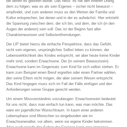
bei denen es geboren wurde. Das heißt: es hat den inneren Drang,
dem zu folgen, was es als sein Eigenes – sicher nicht bewusst –
empfindet, und zum anderen muss es den Werten der Familie und
Kultur entsprechen, bei denen und in der es aufwächst. Hier entsteht
die Spannung zwischen dem, der ich bin, und dem, der ich (in den
Augen der anderen) sein soll. Das ist der Beginn fast aller
Charakterneurosen und Selbstentfremdungen.
Der LIP bietet hierzu die einfache Perspektive, dass das Gefühl,
nicht sein eigenes, ursprüngliches Selbst leben zu können, der
Lebenswirklichkeit des Kindes entspricht, wir aber heute keine Kinder
mehr sind, sondern Erwachsene. Der (in seinem Bewusstsein)
Erwachsene kann im Gegensatz zum Kind für sich selbst stehen. Er
kann zum Beispiel einen Beruf ergreifen oder einen Partner wählen,
den seine Eltern nicht mögen, der aber seinem Wesen entspricht.
Das Kind hingegen muss sich im Fall der Fälle einfügen und den
Anforderungen seiner Gruppe gerecht werden.
Um einem Missverständnis vorzubeugen: Erwachsensein bedeutet
für uns nicht, dass man einfach tun kann, was man möchte. Das
wäre ein jugendlicher Wunschtraum. In kaum einer anderen
Lebensphase sind Menschen so eingebunden wie im
Erwachsenenalter, vor allem, wenn sie eigene Kinder bekommen.