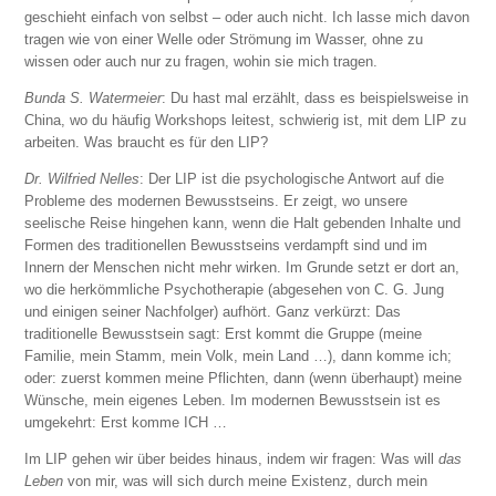
geschieht einfach von selbst – oder auch nicht. Ich lasse mich davon
tragen wie von einer Welle oder Strömung im Wasser, ohne zu
wissen oder auch nur zu fragen, wohin sie mich tragen.
Bunda S. Watermeier
: Du hast mal erzählt, dass es beispielsweise in
China, wo du häufig Workshops leitest, schwierig ist, mit dem LIP zu
arbeiten. Was braucht es für den LIP?
Dr. Wilfried Nelles
: Der LIP ist die psychologische Antwort auf die
Probleme des modernen Bewusstseins. Er zeigt, wo unsere
seelische Reise hingehen kann, wenn die Halt gebenden Inhalte und
Formen des traditionellen Bewusstseins verdampft sind und im
Innern der Menschen nicht mehr wirken. Im Grunde setzt er dort an,
wo die herkömmliche Psychotherapie (abgesehen von C. G. Jung
und einigen seiner Nachfolger) aufhört. Ganz verkürzt: Das
traditionelle Bewusstsein sagt: Erst kommt die Gruppe (meine
Familie, mein Stamm, mein Volk, mein Land …), dann komme ich;
oder: zuerst kommen meine Pflichten, dann (wenn überhaupt) meine
Wünsche, mein eigenes Leben. Im modernen Bewusstsein ist es
umgekehrt: Erst komme ICH …
Im LIP gehen wir über beides hinaus, indem wir fragen: Was will
das
Leben
von mir, was will sich durch meine Existenz, durch mein