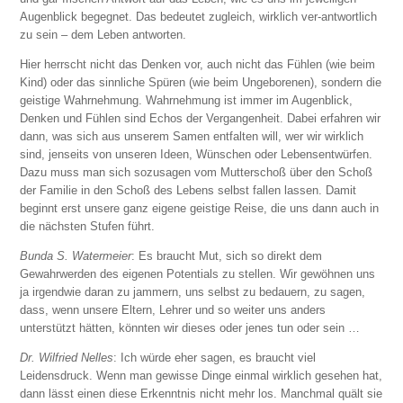
Augenblick begegnet. Das bedeutet zugleich, wirklich ver-antwortlich
zu sein – dem Leben antworten.
Hier herrscht nicht das Denken vor, auch nicht das Fühlen (wie beim
Kind) oder das sinnliche Spüren (wie beim Ungeborenen), sondern die
geistige Wahrnehmung. Wahrnehmung ist immer im Augenblick,
Denken und Fühlen sind Echos der Vergangenheit. Dabei erfahren wir
dann, was sich aus unserem Samen entfalten will, wer wir wirklich
sind, jenseits von unseren Ideen, Wünschen oder Lebensentwürfen.
Dazu muss man sich sozusagen vom Mutterschoß über den Schoß
der Familie in den Schoß des Lebens selbst fallen lassen. Damit
beginnt erst unsere ganz eigene geistige Reise, die uns dann auch in
die nächsten Stufen führt.
Bunda S. Watermeier
: Es braucht Mut, sich so direkt dem
Gewahrwerden des eigenen Potentials zu stellen. Wir gewöhnen uns
ja irgendwie daran zu jammern, uns selbst zu bedauern, zu sagen,
dass, wenn unsere Eltern, Lehrer und so weiter uns anders
unterstützt hätten, könnten wir dieses oder jenes tun oder sein …
Dr. Wilfried Nelles
: Ich würde eher sagen, es braucht viel
Leidensdruck. Wenn man gewisse Dinge einmal wirklich gesehen hat,
dann lässt einen diese Erkenntnis nicht mehr los. Manchmal quält sie