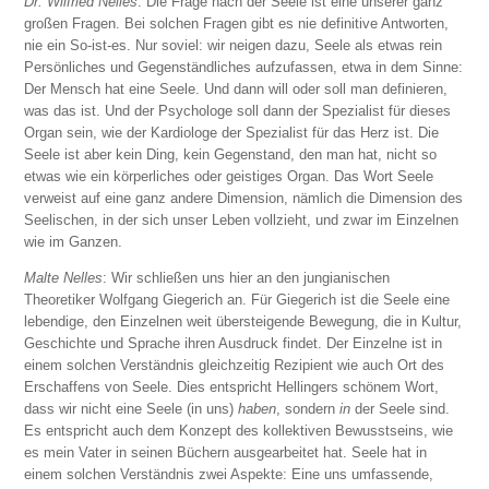
Dr. Wilfried Nelles
: Die Frage nach der Seele ist eine unserer ganz
großen Fragen. Bei solchen Fragen gibt es nie definitive Antworten,
nie ein So-ist-es. Nur soviel: wir neigen dazu, Seele als etwas rein
Persönliches und Gegenständliches aufzufassen, etwa in dem Sinne:
Der Mensch hat eine Seele. Und dann will oder soll man definieren,
was das ist. Und der Psychologe soll dann der Spezialist für dieses
Organ sein, wie der Kardiologe der Spezialist für das Herz ist. Die
Seele ist aber kein Ding, kein Gegenstand, den man hat, nicht so
etwas wie ein körperliches oder geistiges Organ. Das Wort Seele
verweist auf eine ganz andere Dimension, nämlich die Dimension des
Seelischen, in der sich unser Leben vollzieht, und zwar im Einzelnen
wie im Ganzen.
Malte Nelles
: Wir schließen uns hier an den jungianischen
Theoretiker Wolfgang Giegerich an. Für Giegerich ist die Seele eine
lebendige, den Einzelnen weit übersteigende Bewegung, die in Kultur,
Geschichte und Sprache ihren Ausdruck findet. Der Einzelne ist in
einem solchen Verständnis gleichzeitig Rezipient wie auch Ort des
Erschaffens von Seele. Dies entspricht Hellingers schönem Wort,
dass wir nicht eine Seele (in uns)
haben
, sondern
in
der Seele sind.
Es entspricht auch dem Konzept des kollektiven Bewusstseins, wie
es mein Vater in seinen Büchern ausgearbeitet hat. Seele hat in
einem solchen Verständnis zwei Aspekte: Eine uns umfassende,