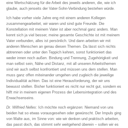
eine Wertschätzung für die Arbeit des jeweils anderen, die, wie ich
glaube, auch jenseits der Vater-Sohn-Verbindung bestehen würde.
Ich habe vorher viele Jahre eng mit einem anderen Kollegen
zusammengearbeitet, wir waren und sind gute Freunde. Die
Konstellation mit meinem Vater ist aber nochmal ganz anders. Man
kennt sich ja viel besser, meine gesamte Geschichte ist mit meinem
Vater verbunden, alles ist persönlich. Und dann arbeiten wir mit
anderen Menschen an genau diesen Themen. Da lässt sich nichts
abtrennen oder unter den Teppich kehren, sonst funktioniert das
weder innen noch außen. Bindung und Trennung, Zugehörigkeit und
man selbst sein, Nähe und Distanz, mit all unseren Arbeitsthemen
sind wir auch selbst konfrontiert und müssen uns dem stellen. Man
muss ganz offen miteinander umgehen und zugleich die jeweilige
Individualität achten. Das ist eine Herausforderung, der wir uns
bewusst stellen. Bisher funktioniert es nicht nur recht gut, sondern es
hilft mir in meinem eigenen Prozess der Lebensintegration und des
Erwachsenseins.
Dr. Wilfried Nelles
: Ich möchte noch ergänzen: Niemand von uns
beiden hat so etwas vorausgesehen oder gewünscht. Der Impuls ging
von Malte aus, im Sinne von: wie wir denken und praktisch arbeiten,
das passt doch, das stimmt sehr weitgehend überein – sollen wir es