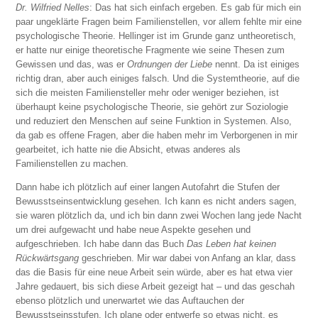
Dr. Wilfried Nelles
: Das hat sich einfach ergeben. Es gab für mich ein
paar ungeklärte Fragen beim Familienstellen, vor allem fehlte mir eine
psychologische Theorie. Hellinger ist im Grunde ganz untheoretisch,
er hatte nur einige theoretische Fragmente wie seine Thesen zum
Gewissen und das, was er
Ordnungen der Liebe
nennt. Da ist einiges
richtig dran, aber auch einiges falsch. Und die Systemtheorie, auf die
sich die meisten Familiensteller mehr oder weniger beziehen, ist
überhaupt keine psychologische Theorie, sie gehört zur Soziologie
und reduziert den Menschen auf seine Funktion in Systemen. Also,
da gab es offene Fragen, aber die haben mehr im Verborgenen in mir
gearbeitet, ich hatte nie die Absicht, etwas anderes als
Familienstellen zu machen.
Dann habe ich plötzlich auf einer langen Autofahrt die Stufen der
Bewusstseinsentwicklung gesehen. Ich kann es nicht anders sagen,
sie waren plötzlich da, und ich bin dann zwei Wochen lang jede Nacht
um drei aufgewacht und habe neue Aspekte gesehen und
aufgeschrieben. Ich habe dann das Buch
Das Leben hat keinen
Rückwärtsgang
geschrieben. Mir war dabei von Anfang an klar, dass
das die Basis für eine neue Arbeit sein würde, aber es hat etwa vier
Jahre gedauert, bis sich diese Arbeit gezeigt hat – und das geschah
ebenso plötzlich und unerwartet wie das Auftauchen der
Bewusstseinsstufen. Ich plane oder entwerfe so etwas nicht, es