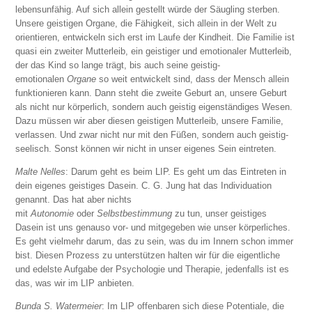
lebensunfähig. Auf sich allein gestellt würde der Säugling sterben.
Unsere geistigen Organe, die Fähigkeit, sich allein in der Welt zu
orientieren, entwickeln sich erst im Laufe der Kindheit. Die Familie ist
quasi ein zweiter Mutterleib, ein geistiger und emotionaler Mutterleib,
der das Kind so lange trägt, bis auch seine geistig-
emotionalen
Organe
so weit entwickelt sind, dass der Mensch allein
funktionieren kann. Dann steht die zweite Geburt an, unsere Geburt
als nicht nur körperlich, sondern auch geistig eigenständiges Wesen.
Dazu müssen wir aber diesen geistigen Mutterleib, unsere Familie,
verlassen. Und zwar nicht nur mit den Füßen, sondern auch geistig-
seelisch. Sonst können wir nicht in unser eigenes Sein eintreten.
Malte Nelles
: Darum geht es beim LIP. Es geht um das Eintreten in
dein eigenes geistiges Dasein. C. G. Jung hat das Individuation
genannt. Das hat aber nichts
mit
Autonomie
oder
Selbstbestimmung
zu tun, unser geistiges
Dasein ist uns genauso vor- und mitgegeben wie unser körperliches.
Es geht vielmehr darum, das zu sein, was du im Innern schon immer
bist. Diesen Prozess zu unterstützen halten wir für die eigentliche
und edelste Aufgabe der Psychologie und Therapie, jedenfalls ist es
das, was wir im LIP anbieten.
Bunda S. Watermeier
: Im LIP offenbaren sich diese Potentiale, die