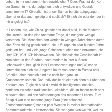
Leben, in mir und durch mich verwirklichen? Oder: Was ist der Kern,
der Samen in mir, der aufgehen, sich entwickeln und Gestalt
annehmen will? Körperlich ist unser Samen bereits aufgegangen,
aber ist er das auch geistig und seelisch? Bin ich die oder der, der in
mir angelegt ist?
In Ländern, die, wie China, gerade erst dabei sind, in die Moderne
einzutreten, ist das eine unerhörte Frage, die nur ganz wenige
verstehen. Die Menschen dort werden in wenigen Jahrzehnten durch
eine Entwicklung geschleudert, die in Europa ein paar hundert Jahre
gedauert hat, und viele junge Chinesen suchen nach Antworten, die
über ICH, ICH, ICH hinausweisen. Die chinesische Gesellschaft ist,
zumindest in den Städten, hoch modern in ihrer äußeren
Lebensweise, bezüglich ihrer Lebenserwartungen und Wünsche
unterscheiden sich die Jüngeren kaum von denen in Europa oder
Amerika, aber innerlich sind sie noch fast ganz im
Gruppenbewusstsein. Das Individuelle drückt sich dann nur über den
Konsum aus. Zugleich sind die wirklich Intelligenten innerlich
zerrissen zwischen traditionellen Leitbildern, die im Innern noch sehr
wirksam sind, und den Anforderungen des modernen Lebens. Zum
Beispiel war eine moderne junge Frau (eine bekannte
Fernsehmoderatorin) vor ein paar Wochen in meiner internationalen
Sommerakademie in Nettersheim. Sie war ganz verzweifelt, weil es