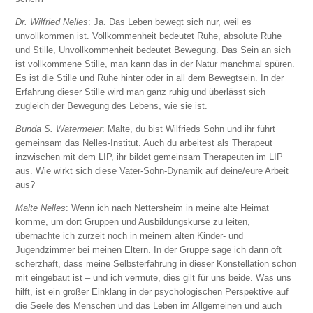
Dr. Wilfried Nelles
: Ja. Das Leben bewegt sich nur, weil es
unvollkommen ist. Vollkommenheit bedeutet Ruhe, absolute Ruhe
und Stille, Unvollkommenheit bedeutet Bewegung. Das Sein an sich
ist vollkommene Stille, man kann das in der Natur manchmal spüren.
Es ist die Stille und Ruhe hinter oder in all dem Bewegtsein. In der
Erfahrung dieser Stille wird man ganz ruhig und überlässt sich
zugleich der Bewegung des Lebens, wie sie ist.
Bunda S. Watermeier
: Malte, du bist Wilfrieds Sohn und ihr führt
gemeinsam das Nelles-Institut. Auch du arbeitest als Therapeut
inzwischen mit dem LIP, ihr bildet gemeinsam Therapeuten im LIP
aus. Wie wirkt sich diese Vater-Sohn-Dynamik auf deine/eure Arbeit
aus?
Malte Nelles
: Wenn ich nach Nettersheim in meine alte Heimat
komme, um dort Gruppen und Ausbildungskurse zu leiten,
übernachte ich zurzeit noch in meinem alten Kinder- und
Jugendzimmer bei meinen Eltern. In der Gruppe sage ich dann oft
scherzhaft, dass meine Selbsterfahrung in dieser Konstellation schon
mit eingebaut ist – und ich vermute, dies gilt für uns beide. Was uns
hilft, ist ein großer Einklang in der psychologischen Perspektive auf
die Seele des Menschen und das Leben im Allgemeinen und auch