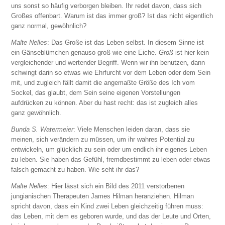
uns sonst so häufig verborgen bleiben. Ihr redet davon, dass sich
Großes offenbart. Warum ist das immer groß? Ist das nicht eigentlich
ganz normal, gewöhnlich?
Malte Nelles
: Das Große ist das Leben selbst. In diesem Sinne ist
ein Gänseblümchen genauso groß wie eine Eiche.
Groß
ist hier kein
vergleichender und wertender Begriff. Wenn wir ihn benutzen, dann
schwingt darin so etwas wie Ehrfurcht vor dem Leben oder dem Sein
mit, und zugleich fällt damit die angemaßte Größe des Ich vom
Sockel, das glaubt, dem Sein seine eigenen Vorstellungen
aufdrücken zu können. Aber du hast recht: das ist zugleich alles
ganz gewöhnlich.
Bunda S. Watermeier
: Viele Menschen leiden daran, dass sie
meinen, sich verändern zu müssen, um ihr wahres Potential zu
entwickeln, um glücklich zu sein oder um endlich ihr eigenes Leben
zu leben. Sie haben das Gefühl, fremdbestimmt zu leben oder etwas
falsch gemacht zu haben. Wie seht ihr das?
Malte Nelles
: Hier lässt sich ein Bild des 2011 verstorbenen
jungianischen Therapeuten James Hilman heranziehen. Hilman
spricht davon, dass ein Kind zwei Leben gleichzeitig führen muss:
das Leben, mit dem es geboren wurde, und das der Leute und Orten,